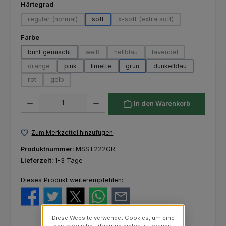
auswählen
Härtegrad
regular (normal)
soft
x-soft (extra soft)
(Diese Option ist zurzeit nicht verfügbar.)
(Diese Option ist zurzeit nich
auswählen
Farbe
bunt gemischt
weiß
hellblau
lavendel
(Diese Option ist zurzeit nicht verfügbar.)
(Diese Option ist zurzeit nicht verfü
(Diese Option ist zurze
orange
pink
limette
grün
dunkelblau
(Diese Option ist zurzeit nicht verfügbar.)
rot
gelb
(Diese Option ist zurzeit nicht verfügbar.)
(Diese Option ist zurzeit nicht verfügbar.)
Produkt Anzahl: Gib den gewünschten Wert ein oder benutze die Schaltfl
In den Warenkorb
Zum Merkzettel hinzufügen
Produktnummer:
MSST222GR
Lieferzeit:
1-3 Tage
Dieses Produkt weiterempfehlen:
Diese Website verwendet Cookies, um eine