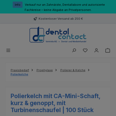
Zum Hauptinhalt springen
Info
Verkauf nur an Zahnärzte, Dentallabore und autorisierte
Fachkreise – keine Abgabe an Privatpersonen.
Kostenloser Versand ab 250 €
Du hast 0 Produk
Praxisbedarf
Prophylaxe
Polierer & Kelche
Polierkelche
Polierkelch mit CA-Mini-Schaft,
kurz & genoppt, mit
Turbinenschaufel | 100 Stück