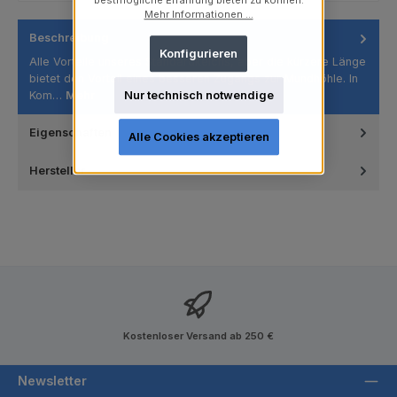
bestmögliche Erfahrung bieten zu können.
Mehr Informationen ...
Beschreibung
Konfigurieren
Alle Vorteile unseres Standardkelchs, aber die kürzere Länge
bietet den Vorteil eines besseren Zugangs zur Mundhöhle. In
Kom…
Mehr
Nur technisch notwendige
Eigenschaften
Alle Cookies akzeptieren
Hersteller
Kostenloser Versand ab 250 €
Newsletter