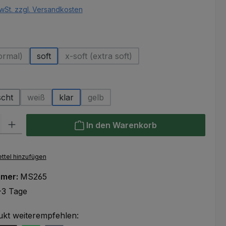
wSt. zzgl. Versandkosten
uswählen
ormal)
soft
x-soft (extra soft)
ese Option ist zurzeit nicht verfügbar.)
(Diese Option ist zurzeit nicht verfügba
hlen
scht
weiß
klar
gelb
(Diese Option ist zurzeit nicht verfügbar.)
(Diese Option ist zurzeit nicht verfügbar
l: Gib den gewünschten Wert ein oder benutze die Schaltflächen um
In den Warenkorb
ttel hinzufügen
mmer:
MS265
-3 Tage
ukt weiterempfehlen: