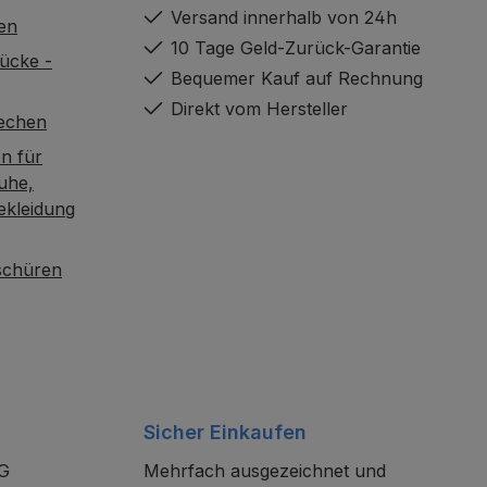
Versand innerhalb von 24h
en
10 Tage Geld-Zurück-Garantie
ücke -
Bequemer Kauf auf Rechnung
Direkt vom Hersteller
rechen
n für
uhe,
ekleidung
oschüren
Sicher Einkaufen
KG
Mehrfach ausgezeichnet und