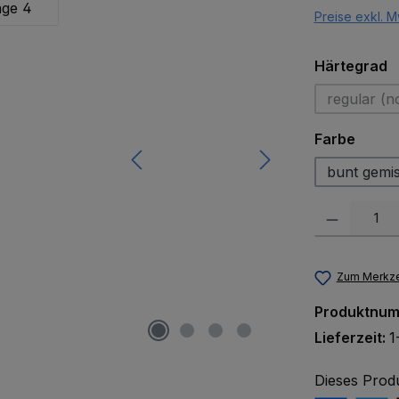
Preise exkl. M
a
Härtegrad
regular (n
(Di
auswä
Farbe
bunt gemi
Produkt Anzah
Zum Merkze
Produktnu
Lieferzeit:
1
Dieses Prod