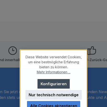
Diese Website verwendet Cookies,
nd innerhalb von 24h
10 Tage Geld-Zurück-Ga
um eine bestmögliche Erfahrung
bieten zu können.
Mehr Informationen ...
Newsletter
Konfigurieren
 Sie jetzt einfach unseren regelmäßig erscheinenden New
Nur technisch notwendige
den stets unter den Ersten sein, über neue Produkte und 
informiert werden.
Alle Cookies akzeptieren