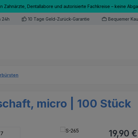
an Zahnärzte, Dentallabore und autorisierte Fachkreise – keine Abg
n 24h
10 Tage Geld-Zurück-Garantie
Bequemer Kau
erbürsten
schaft, micro | 100 Stück
Regulärer Pr
19,90 €