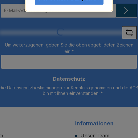
E-
Mail-
Loading...
Adresse
*
Um weiterzugehen, geben Sie die oben abgebildeten Zeichen
ein
*
Datenschutz
 die
Datenschutzbestimmungen
zur Kenntnis genommen und die
AG
bin mit ihnen einverstanden.
*
Informationen
um
Unser Team