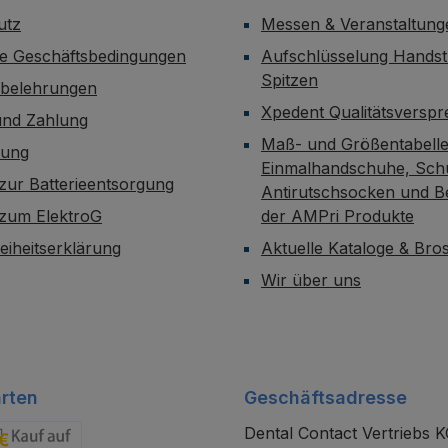
utz
Messen & Veranstaltung
ne Geschäftsbedingungen
Aufschlüsselung Handst
Spitzen
sbelehrungen
Xpedent Qualitätsversp
und Zahlung
Maß- und Größentabelle
dung
Einmalhandschuhe, Sch
zur Batterieentsorgung
Antirutschsocken und B
 zum ElektroG
der AMPri Produkte
reiheitserklärung
Aktuelle Kataloge & Br
Wir über uns
rten
Geschäftsadresse
Dental Contact Vertriebs 