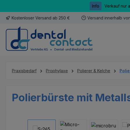
Info
Verkauf nur 
m Hauptinhalt springen
Zur Suche springen
Zur Hauptnavigation springen
Kostenloser Versand ab 250 €
Versand innerhalb vo
Praxisbedarf
Prophylaxe
Polierer & Kelche
Poli
Polierbürste mit Metall
Bildergalerie überspringen