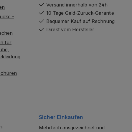
Versand innerhalb von 24h
en
10 Tage Geld-Zurück-Garantie
ücke -
Bequemer Kauf auf Rechnung
Direkt vom Hersteller
rechen
n für
uhe,
ekleidung
oschüren
Sicher Einkaufen
KG
Mehrfach ausgezeichnet und