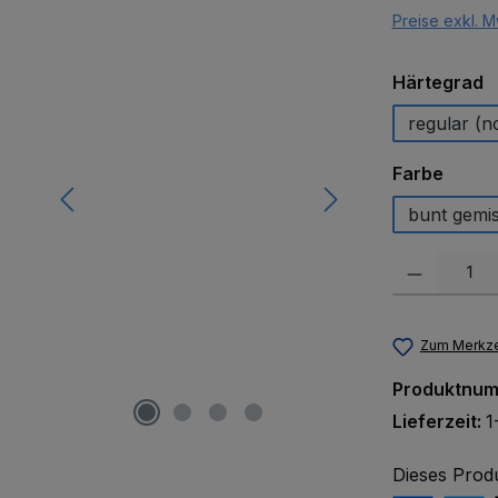
Preise exkl. M
a
Härtegrad
regular (n
auswä
Farbe
bunt gemi
Produkt Anzah
Zum Merkze
Produktnu
Lieferzeit:
1
Dieses Prod