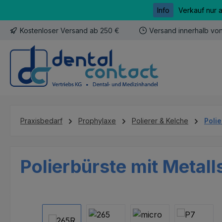
Info
Verkauf nur 
m Hauptinhalt springen
Zur Suche springen
Zur Hauptnavigation springen
Kostenloser Versand ab 250 €
Versand innerhalb vo
Praxisbedarf
Prophylaxe
Polierer & Kelche
Poli
Polierbürste mit Metall
Bildergalerie überspringen