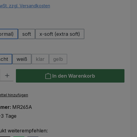
wSt. zzgl. Versandkosten
uswählen
ormal)
soft
x-soft (extra soft)
hlen
scht
weiß
klar
gelb
(Diese Option ist zurzeit nicht verfügbar.)
(Diese Option ist zurzeit nicht verfügbar
l: Gib den gewünschten Wert ein oder benutze die Schaltflächen um
In den Warenkorb
ttel hinzufügen
mmer:
MR265A
-3 Tage
ukt weiterempfehlen: