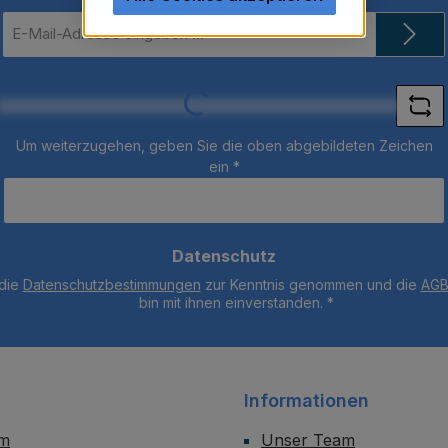
E-
Mail-
Adresse
*
Loading...
Um weiterzugehen, geben Sie die oben abgebildeten Zeichen
ein
*
Datenschutz
 die
Datenschutzbestimmungen
zur Kenntnis genommen und die
AG
bin mit ihnen einverstanden.
*
Informationen
um
Unser Team