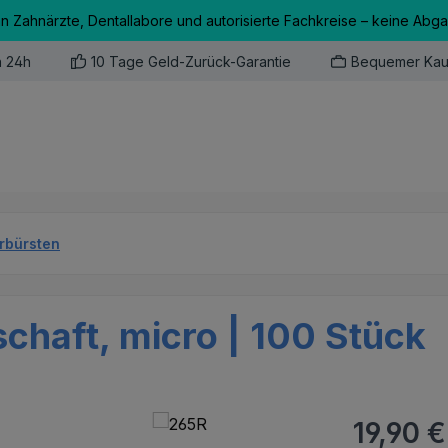
an Zahnärzte, Dentallabore und autorisierte Fachkreise – keine Abg
n 24h
10 Tage Geld-Zurück-Garantie
Bequemer Kau
erbürsten
schaft, micro | 100 Stück
Regulärer Pr
19,90 €