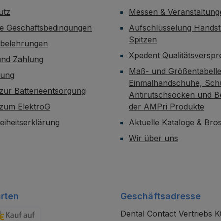
utz
Messen & Veranstaltung
ne Geschäftsbedingungen
Aufschlüsselung Handst
Spitzen
sbelehrungen
Xpedent Qualitätsversp
und Zahlung
Maß- und Größentabelle
dung
Einmalhandschuhe, Sch
zur Batterieentsorgung
Antirutschsocken und B
 zum ElektroG
der AMPri Produkte
reiheitserklärung
Aktuelle Kataloge & Br
Wir über uns
rten
Geschäftsadresse
Dental Contact Vertriebs 