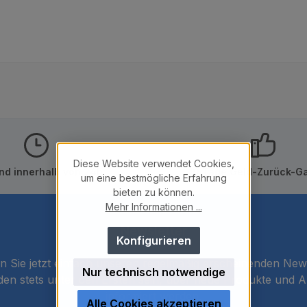
Diese Website verwendet Cookies,
nd innerhalb von 24h
10 Tage Geld-Zurück-Ga
um eine bestmögliche Erfahrung
bieten zu können.
Mehr Informationen ...
Newsletter
Konfigurieren
 Sie jetzt einfach unseren regelmäßig erscheinenden New
Nur technisch notwendige
den stets unter den Ersten sein, über neue Produkte und 
informiert werden.
Alle Cookies akzeptieren