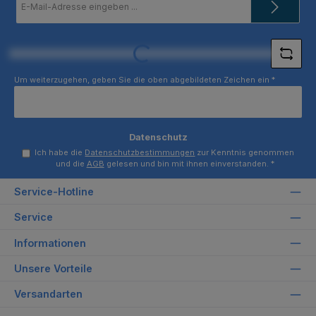
Mail-
Adresse
*
Loading...
Um weiterzugehen, geben Sie die oben abgebildeten Zeichen ein
*
Datenschutz
Ich habe die
Datenschutzbestimmungen
zur Kenntnis genommen
und die
AGB
gelesen und bin mit ihnen einverstanden.
*
Service-Hotline
Service
Informationen
Unsere Vorteile
Versandarten