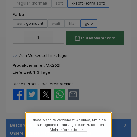
regular (normal)
soft
x-soft (extra soft)
(Diese Option ist zurzeit nicht verfügbar.)
(Diese Option ist zurzeit nicht verfügbar.)
auswählen
Farbe
bunt gemischt
weiß
klar
gelb
(Diese Option ist zurzeit nicht verfügbar.)
(Diese Option ist zurzeit nicht verfügba
Produkt Anzahl: Gib den gewünschten Wert ein oder benutze die Schaltfl
In den Warenkorb
Zum Merkzettel hinzufügen
Produktnummer:
MX262F
Lieferzeit:
1-3 Tage
Dieses Produkt weiterempfehlen:
Diese Website verwendet Cookies, um eine
bestmögliche Erfahrung bieten zu können.
Beschreibung
Mehr Informationen ...
Unsere größere Flachbürste für eine große