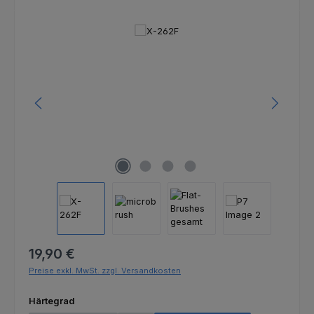
Bildergalerie überspringen
Regulärer Preis:
19,90 €
Preise exkl. MwSt. zzgl. Versandkosten
auswählen
Härtegrad