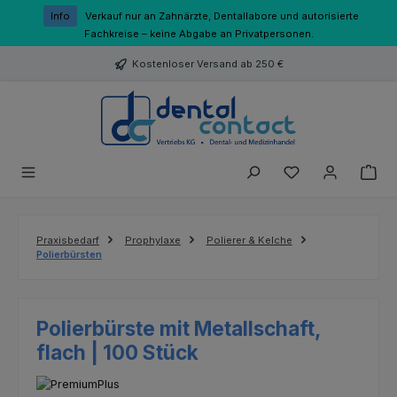
Zum Hauptinhalt springen
Info
Verkauf nur an Zahnärzte, Dentallabore und autorisierte
Fachkreise – keine Abgabe an Privatpersonen.
Kostenloser Versand ab 250 €
Du hast 0 Produk
Praxisbedarf
Prophylaxe
Polierer & Kelche
Polierbürsten
Polierbürste mit Metallschaft,
flach | 100 Stück