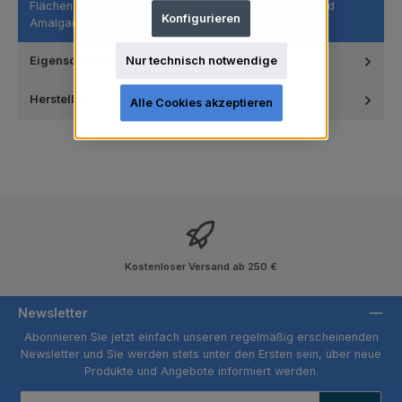
Flächenabdeckung beim Polieren von Zahn-, Gold- und
Konfigurieren
Amalgamfüllungen.Latexfrei Nyl…
Mehr
Nur technisch notwendige
Eigenschaften
Hersteller
Alle Cookies akzeptieren
Kostenloser Versand ab 250 €
Newsletter
Abonnieren Sie jetzt einfach unseren regelmäßig erscheinenden
Newsletter und Sie werden stets unter den Ersten sein, über neue
Produkte und Angebote informiert werden.
E-