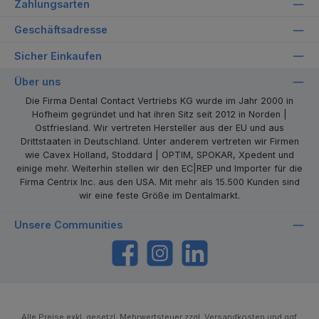
Zahlungsarten
Geschäftsadresse
Sicher Einkaufen
Über uns
Die Firma Dental Contact Vertriebs KG wurde im Jahr 2000 in
Hofheim gegründet und hat ihren Sitz seit 2012 in Norden |
Ostfriesland. Wir vertreten Hersteller aus der EU und aus
Drittstaaten in Deutschland. Unter anderem vertreten wir Firmen
wie Cavex Holland, Stoddard | OPTIM, SPOKAR, Xpedent und
einige mehr. Weiterhin stellen wir den EC|REP und Importer für die
Firma Centrix Inc. aus den USA. Mit mehr als 15.500 Kunden sind
wir eine feste Größe im Dentalmarkt.
Unsere Communities
https://www.facebook.com/dentalcontact
Instagram
LinkedIn
Alle Preise exkl. gesetzl. Mehrwertsteuer zzgl.
Versandkosten
und ggf.