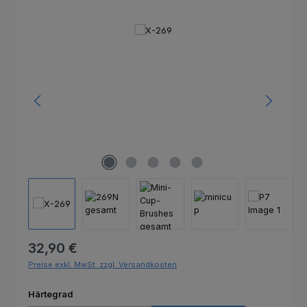
Bildergalerie überspringen
Regulärer Preis:
32,90 €
Preise exkl. MwSt. zzgl. Versandkosten
auswählen
Härtegrad