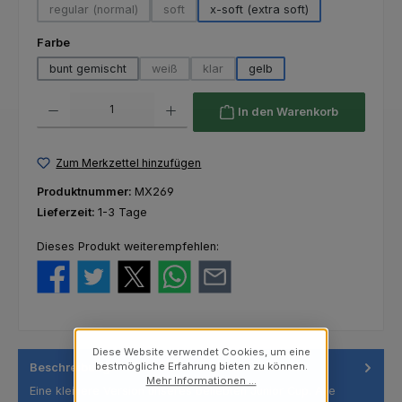
regular (normal)
soft
x-soft (extra soft)
(Diese Option ist zurzeit nicht verfügbar.)
(Diese Option ist zurzeit nicht verfügbar.)
auswählen
Farbe
bunt gemischt
weiß
klar
gelb
(Diese Option ist zurzeit nicht verfügbar.)
(Diese Option ist zurzeit nicht verfügba
Produkt Anzahl: Gib den gewünschten Wert ein oder benutze die Schaltfl
In den Warenkorb
Zum Merkzettel hinzufügen
Produktnummer:
MX269
Lieferzeit:
1-3 Tage
Dieses Produkt weiterempfehlen:
Diese Website verwendet Cookies, um eine
bestmögliche Erfahrung bieten zu können.
Beschreibung
Mehr Informationen ...
Eine kleinere Version unseres beliebten Junior Cup. Alle