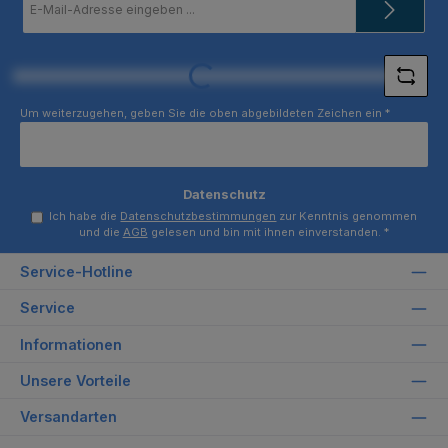
Mail-
Adresse
*
Loading...
Um weiterzugehen, geben Sie die oben abgebildeten Zeichen ein
*
Datenschutz
Ich habe die
Datenschutzbestimmungen
zur Kenntnis genommen
und die
AGB
gelesen und bin mit ihnen einverstanden.
*
Service-Hotline
Service
Informationen
Unsere Vorteile
Versandarten