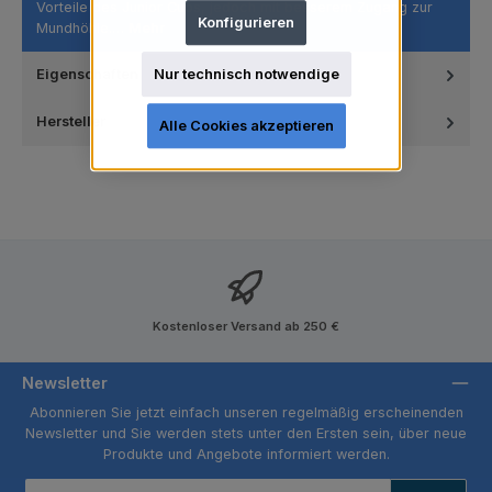
Vorteile des Junior Cups, jedoch mit besserem Zugang zur
Konfigurieren
Mundhöhle.…
Mehr
Nur technisch notwendige
Eigenschaften
Hersteller
Alle Cookies akzeptieren
Kostenloser Versand ab 250 €
Newsletter
Abonnieren Sie jetzt einfach unseren regelmäßig erscheinenden
Newsletter und Sie werden stets unter den Ersten sein, über neue
Produkte und Angebote informiert werden.
E-