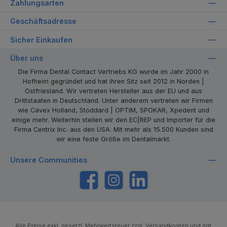
Zahlungsarten
Geschäftsadresse
Sicher Einkaufen
Über uns
Die Firma Dental Contact Vertriebs KG wurde im Jahr 2000 in
Hofheim gegründet und hat ihren Sitz seit 2012 in Norden |
Ostfriesland. Wir vertreten Hersteller aus der EU und aus
Drittstaaten in Deutschland. Unter anderem vertreten wir Firmen
wie Cavex Holland, Stoddard | OPTIM, SPOKAR, Xpedent und
einige mehr. Weiterhin stellen wir den EC|REP und Importer für die
Firma Centrix Inc. aus den USA. Mit mehr als 15.500 Kunden sind
wir eine feste Größe im Dentalmarkt.
Unsere Communities
https://www.facebook.com/dentalcontact
Instagram
LinkedIn
Alle Preise exkl. gesetzl. Mehrwertsteuer zzgl.
Versandkosten
und ggf.