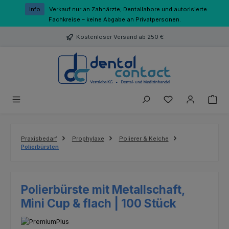
Zum Hauptinhalt springen
Info
Verkauf nur an Zahnärzte, Dentallabore und autorisierte
Fachkreise – keine Abgabe an Privatpersonen.
Kostenloser Versand ab 250 €
Du hast 0 Produk
Praxisbedarf
Prophylaxe
Polierer & Kelche
Polierbürsten
Polierbürste mit Metallschaft,
Mini Cup & flach | 100 Stück