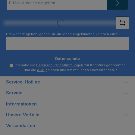
Mail-
Adresse
*
Loading...
Um weiterzugehen, geben Sie die oben abgebildeten Zeichen ein
*
Datenschutz
Ich habe die
Datenschutzbestimmungen
zur Kenntnis genommen
und die
AGB
gelesen und bin mit ihnen einverstanden.
*
Service-Hotline
Service
Informationen
Unsere Vorteile
Versandarten