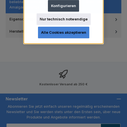
beliebteste Bürste zum Polieren von Zahn-, Gold- und
Konfigurieren
Amalgamfüllunge…
Mehr
Nur technisch notwendige
Eigenschaften
Hersteller
Alle Cookies akzeptieren
Kostenloser Versand ab 250 €
Newsletter
Abonnieren Sie jetzt einfach unseren regelmäßig erscheinenden
Newsletter und Sie werden stets unter den Ersten sein, über neue
Produkte und Angebote informiert werden.
E-