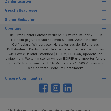
Zahlungsarten
Geschäftsadresse
Sicher Einkaufen
Über uns
Die Firma Dental Contact Vertriebs KG wurde im Jahr 2000 in
Hofheim gegründet und hat ihren Sitz seit 2012 in Norden |
Ostfriesland. Wir vertreten Hersteller aus der EU und aus
Drittstaaten in Deutschland. Unter anderem vertreten wir Firmen
wie Cavex Holland, Stoddard | OPTIM, SPOKAR, Xpedent und
einige mehr. Weiterhin stellen wir den EC|REP und Importer für die
Firma Centrix Inc. aus den USA. Mit mehr als 15.500 Kunden sind
wir eine feste Größe im Dentalmarkt.
Unsere Communities
https://www.facebook.com/dentalcontact
Instagram
LinkedIn
Alle Preise exkl. gesetzl. Mehrwertsteuer zzgl.
Versandkosten
und ggf.