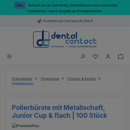
Zum Hauptinhalt springen
Info
Verkauf nur an Zahnärzte, Dentallabore und autorisierte
Fachkreise – keine Abgabe an Privatpersonen.
Kostenloser Versand ab 250 €
Du hast 0 Produk
Praxisbedarf
Prophylaxe
Polierer & Kelche
Polierbürsten
Polierbürste mit Metallschaft,
Junior Cup & flach | 100 Stück