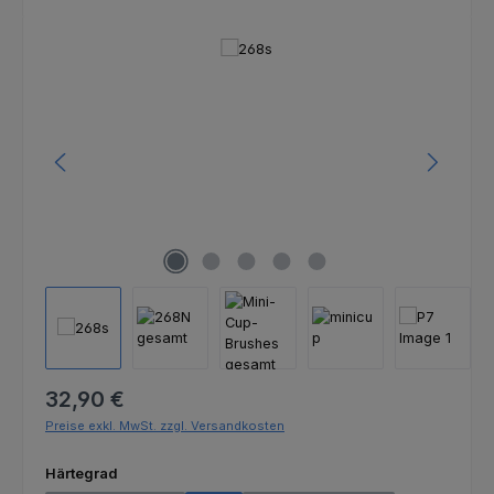
Bildergalerie überspringen
Regulärer Preis:
32,90 €
Preise exkl. MwSt. zzgl. Versandkosten
auswählen
Härtegrad