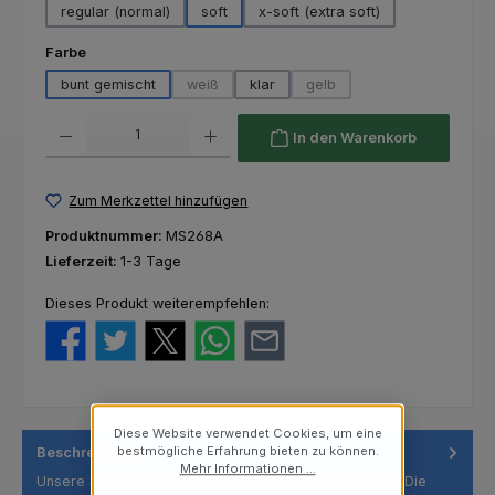
regular (normal)
soft
x-soft (extra soft)
auswählen
Farbe
bunt gemischt
weiß
klar
gelb
(Diese Option ist zurzeit nicht verfügbar.)
(Diese Option ist zurzeit nich
Produkt Anzahl: Gib den gewünschten Wert ein oder benutze die Schaltfl
In den Warenkorb
Zum Merkzettel hinzufügen
Produktnummer:
MS268A
Lieferzeit:
1-3 Tage
Dieses Produkt weiterempfehlen:
Diese Website verwendet Cookies, um eine
bestmögliche Erfahrung bieten zu können.
Beschreibung
Mehr Informationen ...
Unsere Standardbürste mit klassischen Nylonborsten. Die