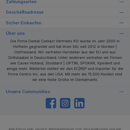
Zahlungsarten
Geschäftsadresse
Sicher Einkaufen
Über uns
Die Firma Dental Contact Vertriebs KG wurde im Jahr 2000 in
Hofheim gegründet und hat ihren Sitz seit 2012 in Norden |
Ostfriesland. Wir vertreten Hersteller aus der EU und aus
Drittstaaten in Deutschland. Unter anderem vertreten wir Firmen
wie Cavex Holland, Stoddard | OPTIM, SPOKAR, Xpedent und
einige mehr. Weiterhin stellen wir den EC|REP und Importer für die
Firma Centrix Inc. aus den USA. Mit mehr als 15.500 Kunden sind
wir eine feste Größe im Dentalmarkt.
Unsere Communities
https://www.facebook.com/dentalcontact
Instagram
LinkedIn
Alle Preise exkl. gesetzl. Mehrwertsteuer zzgl.
Versandkosten
und ggf.