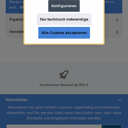
Bereiche konzipiert und eignen sich perfekt zum Polieren in
Konfigurieren
und…
Mehr
Nur technisch notwendige
Eigenschaften
Hersteller
Alle Cookies akzeptieren
Kostenloser Versand ab 250 €
Newsletter
Abonnieren Sie jetzt einfach unseren regelmäßig erscheinenden
Newsletter und Sie werden stets unter den Ersten sein, über neue
Produkte und Angebote informiert werden.
E-