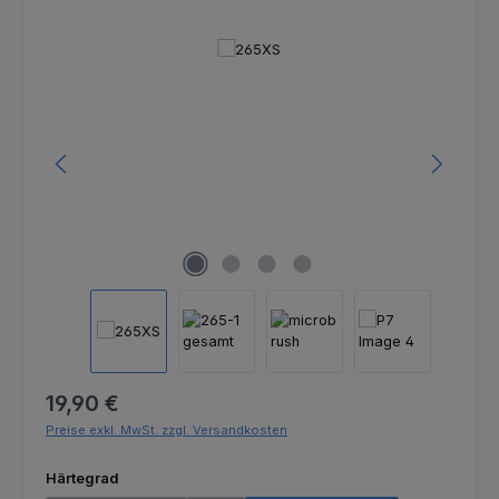
Bildergalerie überspringen
Regulärer Preis:
19,90 €
Preise exkl. MwSt. zzgl. Versandkosten
auswählen
Härtegrad