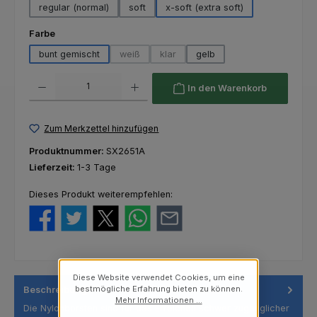
regular (normal)
soft
x-soft (extra soft)
auswählen
Farbe
bunt gemischt
weiß
klar
gelb
(Diese Option ist zurzeit nicht verfügbar.)
(Diese Option ist zurzeit nicht verfügba
Produkt Anzahl: Gib den gewünschten Wert ein oder benutze die Schaltfl
In den Warenkorb
Zum Merkzettel hinzufügen
Produktnummer:
SX2651A
Lieferzeit:
1-3 Tage
Dieses Produkt weiterempfehlen:
Diese Website verwendet Cookies, um eine
bestmögliche Erfahrung bieten zu können.
Beschreibung
Mehr Informationen ...
Die Nylonborsten sind für das Erreichen schwer zugänglicher