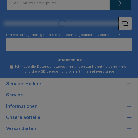
Mail-
Adresse
*
Loading...
Um weiterzugehen, geben Sie die oben abgebildeten Zeichen ein
*
Datenschutz
Ich habe die
Datenschutzbestimmungen
zur Kenntnis genommen
und die
AGB
gelesen und bin mit ihnen einverstanden.
*
Service-Hotline
Service
Informationen
Unsere Vorteile
Versandarten