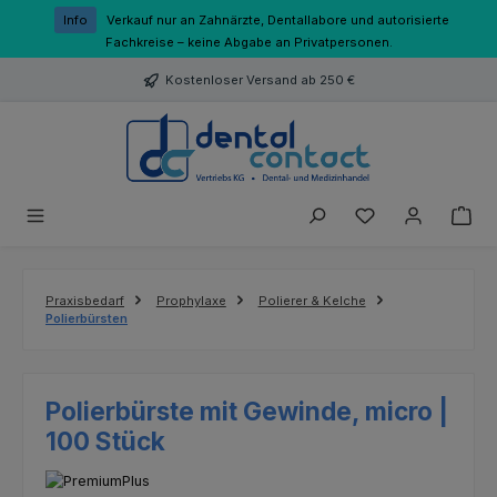
Zum Hauptinhalt springen
Info
Verkauf nur an Zahnärzte, Dentallabore und autorisierte
Fachkreise – keine Abgabe an Privatpersonen.
Kostenloser Versand ab 250 €
Du hast 0 Produk
Praxisbedarf
Prophylaxe
Polierer & Kelche
Polierbürsten
Polierbürste mit Gewinde, micro |
100 Stück