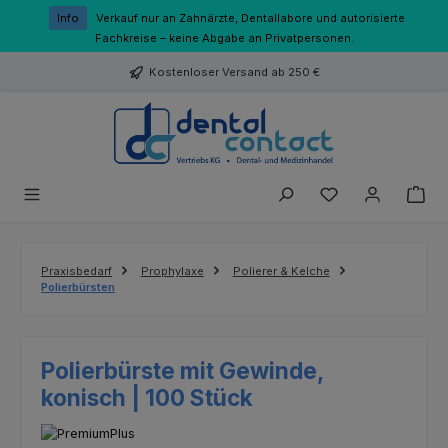
Zum Hauptinhalt springen
Info
Verkauf nur an Zahnärzte, Dentallabore und autorisierte
Fachkreise – keine Abgabe an Privatpersonen.
Kostenloser Versand ab 250 €
Du hast 0 Produk
Praxisbedarf
Prophylaxe
Polierer & Kelche
Polierbürsten
Polierbürste mit Gewinde,
konisch | 100 Stück