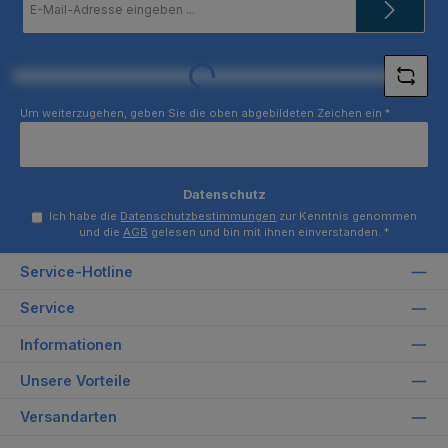
Mail-
Adresse
*
Loading...
Um weiterzugehen, geben Sie die oben abgebildeten Zeichen ein
*
Datenschutz
Ich habe die
Datenschutzbestimmungen
zur Kenntnis genommen
und die
AGB
gelesen und bin mit ihnen einverstanden.
*
Service-Hotline
Service
Informationen
Unsere Vorteile
Versandarten