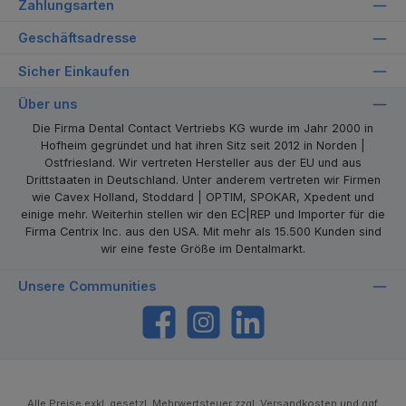
Zahlungsarten
Geschäftsadresse
Sicher Einkaufen
Über uns
Die Firma Dental Contact Vertriebs KG wurde im Jahr 2000 in
Hofheim gegründet und hat ihren Sitz seit 2012 in Norden |
Ostfriesland. Wir vertreten Hersteller aus der EU und aus
Drittstaaten in Deutschland. Unter anderem vertreten wir Firmen
wie Cavex Holland, Stoddard | OPTIM, SPOKAR, Xpedent und
einige mehr. Weiterhin stellen wir den EC|REP und Importer für die
Firma Centrix Inc. aus den USA. Mit mehr als 15.500 Kunden sind
wir eine feste Größe im Dentalmarkt.
Unsere Communities
https://www.facebook.com/dentalcontact
Instagram
LinkedIn
Alle Preise exkl. gesetzl. Mehrwertsteuer zzgl.
Versandkosten
und ggf.