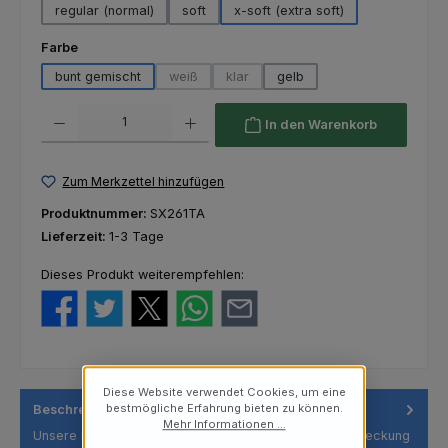
regular (normal)
soft
x-soft (extra soft)
auswählen
Farbe
bunt gemischt
weiß
klar
gelb
(Diese Option ist zurzeit nicht verfügbar.)
(Diese Option ist zurzeit nicht verfügba
Produkt Anzahl: Gib den gewünschten Wert ein oder benutze die Schaltfl
In den Warenkorb
Zum Merkzettel hinzufügen
Produktnummer:
SX261TA
Lieferzeit:
1-3 Tage
Dieses Produkt weiterempfehlen:
Diese Website verwendet Cookies, um eine
bestmögliche Erfahrung bieten zu können.
Beschreibung
Mehr Informationen ...
Unsere konische Bürste bietet eine große Flächenabdeckung