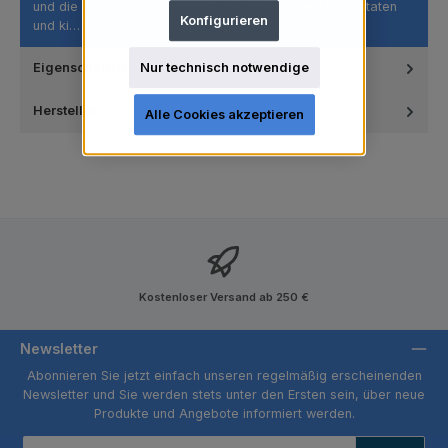
und die Möglichkeit, empfindliche Bereiche auf Implantaten
Konfigurieren
und ki…
Mehr
Nur technisch notwendige
Eigenschaften
Hersteller
Alle Cookies akzeptieren
Kostenloser Versand ab 250 €
Newsletter
Abonnieren Sie jetzt einfach unseren regelmäßig erscheinenden
Newsletter und Sie werden stets unter den Ersten sein, über neue
Produkte und Angebote informiert werden.
E-