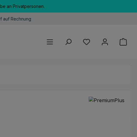
abe an Privatpersonen.
f auf Rechnung
Du hast 0 Produkte au
eis: