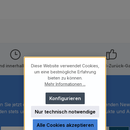
Diese Website verwendet Cookies,
nd innerhalb von 24h
10 Tage Geld-Zurück-Ga
um eine bestmögliche Erfahrung
bieten zu können.
Mehr Informationen ...
Newsletter
Konfigurieren
 Sie jetzt einfach unseren regelmäßig erscheinenden New
den stets unter den Ersten sein, über neue Produkte und 
Nur technisch notwendige
informiert werden.
Alle Cookies akzeptieren
E-