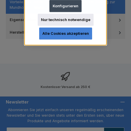
Vorteile des Junior Cups, jedoch mit besserem Zugang zur
Konfigurieren
Mundhöhle.…
Mehr
Nur technisch notwendige
Eigenschaften
Hersteller
Alle Cookies akzeptieren
Kostenloser Versand ab 250 €
Newsletter
Abonnieren Sie jetzt einfach unseren regelmäßig erscheinenden
Newsletter und Sie werden stets unter den Ersten sein, über neue
Produkte und Angebote informiert werden.
E-