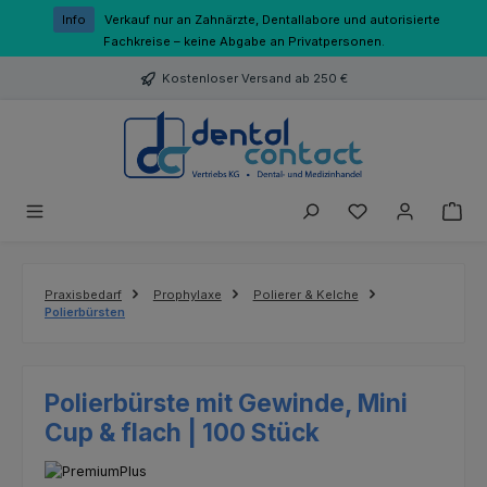
Zum Hauptinhalt springen
Info
Verkauf nur an Zahnärzte, Dentallabore und autorisierte
Fachkreise – keine Abgabe an Privatpersonen.
Kostenloser Versand ab 250 €
Du hast 0 Produk
Praxisbedarf
Prophylaxe
Polierer & Kelche
Polierbürsten
Polierbürste mit Gewinde, Mini
Cup & flach | 100 Stück