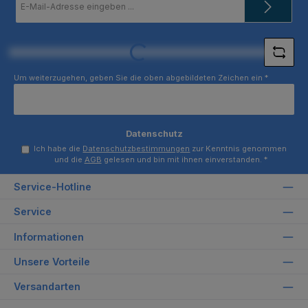
Mail-
Adresse
*
Loading...
Um weiterzugehen, geben Sie die oben abgebildeten Zeichen ein
*
Datenschutz
Ich habe die
Datenschutzbestimmungen
zur Kenntnis genommen
und die
AGB
gelesen und bin mit ihnen einverstanden.
*
Service-Hotline
Service
Informationen
Unsere Vorteile
Versandarten