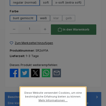
regular (normal)
soft
x-soft (extra soft)
auswählen
Farbe
bunt gemischt
weiß
klar
gelb
(Diese Option ist zurzeit nicht verfügba
(Diese Option ist zurzeit nich
Produkt Anzahl: Gib den gewünschten Wert ein oder benutze die Schaltfl
In den Warenkorb
Zum Merkzettel hinzufügen
Produktnummer:
SR2691A
Lieferzeit:
1-3 Tage
Dieses Produkt weiterempfehlen:
Diese Website verwendet Cookies, um eine
bestmögliche Erfahrung bieten zu können.
Beschreibung
Mehr Informationen ...
Eine kleinere Version unseres beliebten Junior Cup. Alle