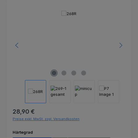
Bildergalerie überspringen
Regulärer Preis:
28,90 €
Preise exkl. MwSt. zzgl. Versandkosten
auswählen
Härtegrad