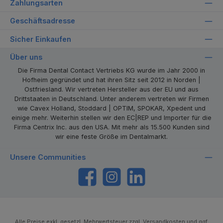
Zahlungsarten
Geschäftsadresse
Sicher Einkaufen
Über uns
Die Firma Dental Contact Vertriebs KG wurde im Jahr 2000 in
Hofheim gegründet und hat ihren Sitz seit 2012 in Norden |
Ostfriesland. Wir vertreten Hersteller aus der EU und aus
Drittstaaten in Deutschland. Unter anderem vertreten wir Firmen
wie Cavex Holland, Stoddard | OPTIM, SPOKAR, Xpedent und
einige mehr. Weiterhin stellen wir den EC|REP und Importer für die
Firma Centrix Inc. aus den USA. Mit mehr als 15.500 Kunden sind
wir eine feste Größe im Dentalmarkt.
Unsere Communities
https://www.facebook.com/dentalcontact
Instagram
LinkedIn
Alle Preise exkl. gesetzl. Mehrwertsteuer zzgl.
Versandkosten
und ggf.