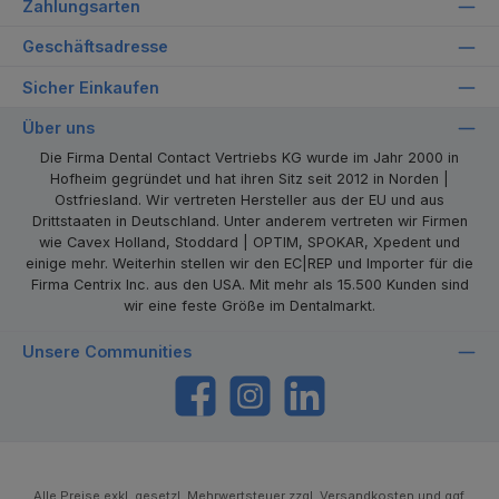
Zahlungsarten
Geschäftsadresse
Sicher Einkaufen
Über uns
Die Firma Dental Contact Vertriebs KG wurde im Jahr 2000 in
Hofheim gegründet und hat ihren Sitz seit 2012 in Norden |
Ostfriesland. Wir vertreten Hersteller aus der EU und aus
Drittstaaten in Deutschland. Unter anderem vertreten wir Firmen
wie Cavex Holland, Stoddard | OPTIM, SPOKAR, Xpedent und
einige mehr. Weiterhin stellen wir den EC|REP und Importer für die
Firma Centrix Inc. aus den USA. Mit mehr als 15.500 Kunden sind
wir eine feste Größe im Dentalmarkt.
Unsere Communities
https://www.facebook.com/dentalcontact
Instagram
LinkedIn
Alle Preise exkl. gesetzl. Mehrwertsteuer zzgl.
Versandkosten
und ggf.