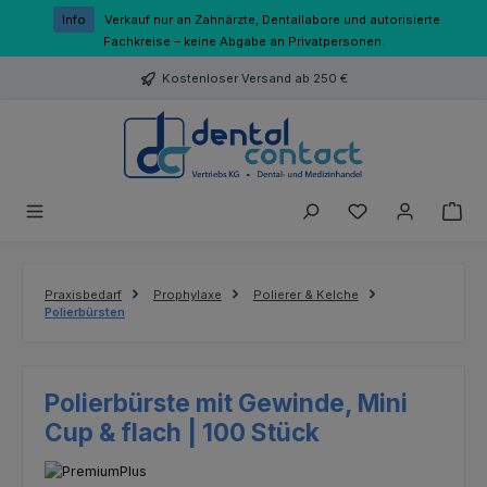
Zum Hauptinhalt springen
Info
Verkauf nur an Zahnärzte, Dentallabore und autorisierte
Fachkreise – keine Abgabe an Privatpersonen.
Kostenloser Versand ab 250 €
Du hast 0 Produk
Praxisbedarf
Prophylaxe
Polierer & Kelche
Polierbürsten
Polierbürste mit Gewinde, Mini
Cup & flach | 100 Stück