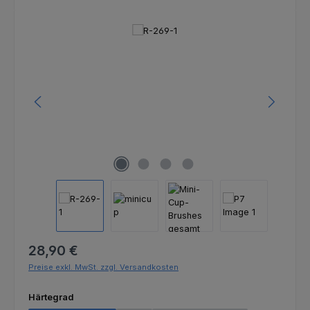
Bildergalerie überspringen
Regulärer Preis:
28,90 €
Preise exkl. MwSt. zzgl. Versandkosten
auswählen
Härtegrad