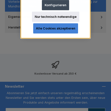
Vorteile des Junior Cups, jedoch mit besserem Zugang zur
Konfigurieren
Mundhöhle.…
Mehr
Nur technisch notwendige
Eigenschaften
Hersteller
Alle Cookies akzeptieren
Kostenloser Versand ab 250 €
Newsletter
Abonnieren Sie jetzt einfach unseren regelmäßig erscheinenden
Newsletter und Sie werden stets unter den Ersten sein, über neue
Produkte und Angebote informiert werden.
E-