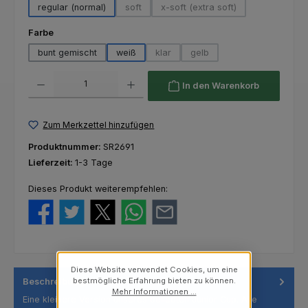
regular (normal)
soft
x-soft (extra soft)
(Diese Option ist zurzeit nicht verfügbar.)
(Diese Option ist zurzeit nich
auswählen
Farbe
bunt gemischt
weiß
klar
gelb
(Diese Option ist zurzeit nicht verfügba
(Diese Option ist zurzeit nich
Produkt Anzahl: Gib den gewünschten Wert ein oder benutze die Schaltfl
In den Warenkorb
Zum Merkzettel hinzufügen
Produktnummer:
SR2691
Lieferzeit:
1-3 Tage
Dieses Produkt weiterempfehlen:
Diese Website verwendet Cookies, um eine
bestmögliche Erfahrung bieten zu können.
Beschreibung
Mehr Informationen ...
Eine kleinere Version unseres beliebten Junior Cup. Alle