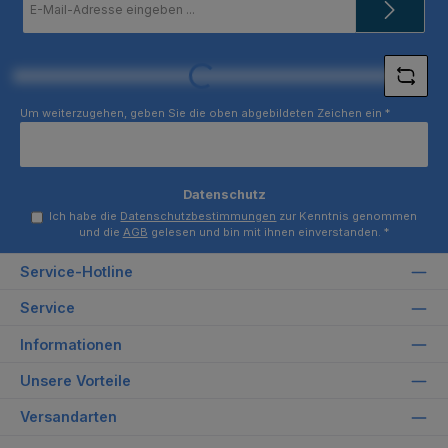
Mail-
Adresse
*
Loading...
Um weiterzugehen, geben Sie die oben abgebildeten Zeichen ein
*
Datenschutz
Ich habe die
Datenschutzbestimmungen
zur Kenntnis genommen
und die
AGB
gelesen und bin mit ihnen einverstanden.
*
Service-Hotline
Service
Informationen
Unsere Vorteile
Versandarten