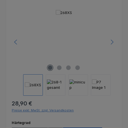
Bildergalerie überspringen
Regulärer Preis:
28,90 €
Preise exkl. MwSt. zzgl. Versandkosten
auswählen
Härtegrad