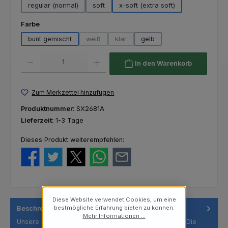
regular (normal)
soft
x-soft (extra soft)
auswählen
Farbe
bunt gemischt
weiß
klar
gelb
(Diese Option ist zurzeit nicht verfügbar.)
(Diese Option ist zurzeit nicht verfügba
Produkt Anzahl: Gib den gewünschten Wert ein oder benutze die Schaltfl
In den Warenkorb
Zum Merkzettel hinzufügen
Produktnummer:
SX2681A
Lieferzeit:
1-3 Tage
Dieses Produkt weiterempfehlen:
Diese Website verwendet Cookies, um eine
bestmögliche Erfahrung bieten zu können.
Beschreibung
Mehr Informationen ...
Unsere Standardbürste mit klassischen Nylonborsten. Die