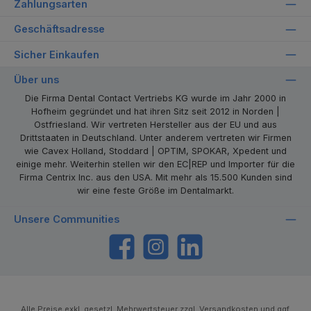
Zahlungsarten
Geschäftsadresse
Sicher Einkaufen
Über uns
Die Firma Dental Contact Vertriebs KG wurde im Jahr 2000 in
Hofheim gegründet und hat ihren Sitz seit 2012 in Norden |
Ostfriesland. Wir vertreten Hersteller aus der EU und aus
Drittstaaten in Deutschland. Unter anderem vertreten wir Firmen
wie Cavex Holland, Stoddard | OPTIM, SPOKAR, Xpedent und
einige mehr. Weiterhin stellen wir den EC|REP und Importer für die
Firma Centrix Inc. aus den USA. Mit mehr als 15.500 Kunden sind
wir eine feste Größe im Dentalmarkt.
Unsere Communities
https://www.facebook.com/dentalcontact
Instagram
LinkedIn
Alle Preise exkl. gesetzl. Mehrwertsteuer zzgl.
Versandkosten
und ggf.