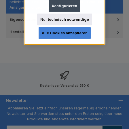
beliebteste Bürste zum Polieren von Zahn-, Gold- und
Konfigurieren
Amalgamfüllunge…
Mehr
Nur technisch notwendige
Eigenschaften
Hersteller
Alle Cookies akzeptieren
Kostenloser Versand ab 250 €
Newsletter
Abonnieren Sie jetzt einfach unseren regelmäßig erscheinenden
Newsletter und Sie werden stets unter den Ersten sein, über neue
Produkte und Angebote informiert werden.
E-