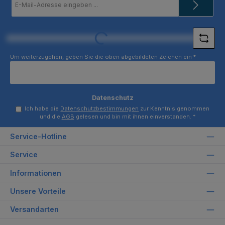
Mail-
Adresse
*
Loading...
Um weiterzugehen, geben Sie die oben abgebildeten Zeichen ein
*
Datenschutz
Ich habe die
Datenschutzbestimmungen
zur Kenntnis genommen
und die
AGB
gelesen und bin mit ihnen einverstanden.
*
Service-Hotline
Service
Informationen
Unsere Vorteile
Versandarten