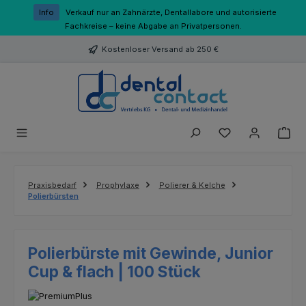
Zum Hauptinhalt springen
Info
Verkauf nur an Zahnärzte, Dentallabore und autorisierte
Fachkreise – keine Abgabe an Privatpersonen.
Kostenloser Versand ab 250 €
Du hast 0 Produk
Praxisbedarf
Prophylaxe
Polierer & Kelche
Polierbürsten
Polierbürste mit Gewinde, Junior
Cup & flach | 100 Stück