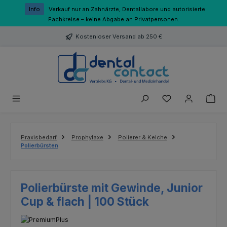
Zum Hauptinhalt springen
Info
Verkauf nur an Zahnärzte, Dentallabore und autorisierte
Fachkreise – keine Abgabe an Privatpersonen.
Kostenloser Versand ab 250 €
Du hast 0 Produk
Praxisbedarf
Prophylaxe
Polierer & Kelche
Polierbürsten
Polierbürste mit Gewinde, Junior
Cup & flach | 100 Stück