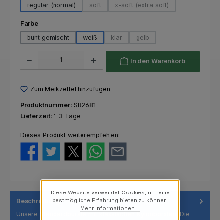
regular (normal)
soft
x-soft (extra soft)
(Diese Option ist zurzeit nicht verfügbar.)
(Diese Option ist zurzeit nich
auswählen
Farbe
bunt gemischt
weiß
klar
gelb
(Diese Option ist zurzeit nicht verfügba
(Diese Option ist zurzeit nich
Produkt Anzahl: Gib den gewünschten Wert ein oder benutze die Schaltfl
In den Warenkorb
Zum Merkzettel hinzufügen
Produktnummer:
SR2681
Lieferzeit:
1-3 Tage
Dieses Produkt weiterempfehlen:
Diese Website verwendet Cookies, um eine
bestmögliche Erfahrung bieten zu können.
Beschreibung
Mehr Informationen ...
Unsere Standardbürste mit klassischen Nylonborsten. Die