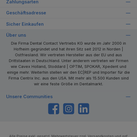
Zahlungsarten
Geschäftsadresse
Sicher Einkaufen
Über uns
Die Firma Dental Contact Vertriebs KG wurde im Jahr 2000 in
Hofheim gegründet und hat ihren Sitz seit 2012 in Norden |
Ostfriesland. Wir vertreten Hersteller aus der EU und aus
Drittstaaten in Deutschland. Unter anderem vertreten wir Firmen
wie Cavex Holland, Stoddard | OPTIM, SPOKAR, Xpedent und
einige mehr. Weiterhin stellen wir den EC|REP und Importer für die
Firma Centrix Inc. aus den USA. Mit mehr als 15.500 Kunden sind
wir eine feste Größe im Dentalmarkt.
Unsere Communities
https://www.facebook.com/dentalcontact
Instagram
LinkedIn
Alle Preise exkl. gesetzl. Mehrwertsteuer zzgl.
Versandkosten
und ggf.