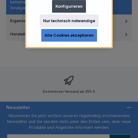
beliebteste Bürste zum Polieren von Zahn-, Gold- und
Konfigurieren
Amalgamfüllunge…
Mehr
Nur technisch notwendige
Eigenschaften
Hersteller
Alle Cookies akzeptieren
Kostenloser Versand ab 250 €
Newsletter
Abonnieren Sie jetzt einfach unseren regelmäßig erscheinenden
Newsletter und Sie werden stets unter den Ersten sein, über neue
Produkte und Angebote informiert werden.
E-