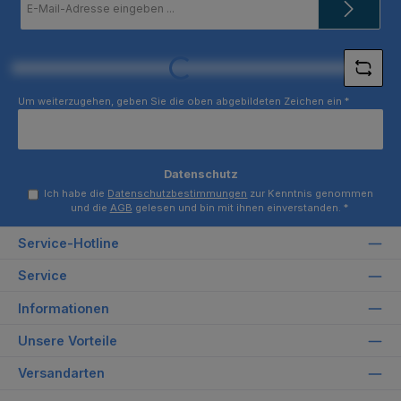
Mail-
Adresse
*
Loading...
Um weiterzugehen, geben Sie die oben abgebildeten Zeichen ein
*
Datenschutz
Ich habe die
Datenschutzbestimmungen
zur Kenntnis genommen
und die
AGB
gelesen und bin mit ihnen einverstanden.
*
Service-Hotline
Service
Informationen
Unsere Vorteile
Versandarten