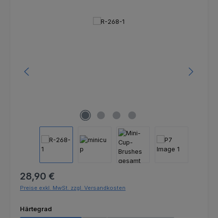
Bildergalerie überspringen
Regulärer Preis:
28,90 €
Preise exkl. MwSt. zzgl. Versandkosten
auswählen
Härtegrad