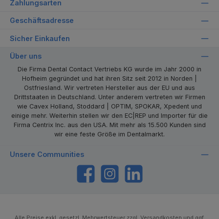
Zahlungsarten
Geschäftsadresse
Sicher Einkaufen
Über uns
Die Firma Dental Contact Vertriebs KG wurde im Jahr 2000 in
Hofheim gegründet und hat ihren Sitz seit 2012 in Norden |
Ostfriesland. Wir vertreten Hersteller aus der EU und aus
Drittstaaten in Deutschland. Unter anderem vertreten wir Firmen
wie Cavex Holland, Stoddard | OPTIM, SPOKAR, Xpedent und
einige mehr. Weiterhin stellen wir den EC|REP und Importer für die
Firma Centrix Inc. aus den USA. Mit mehr als 15.500 Kunden sind
wir eine feste Größe im Dentalmarkt.
Unsere Communities
https://www.facebook.com/dentalcontact
Instagram
LinkedIn
Alle Preise exkl. gesetzl. Mehrwertsteuer zzgl.
Versandkosten
und ggf.