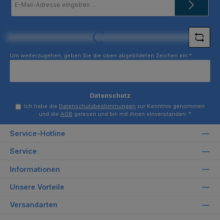
Mail-
Adresse
*
Loading...
Um weiterzugehen, geben Sie die oben abgebildeten Zeichen ein
*
Datenschutz
Ich habe die
Datenschutzbestimmungen
zur Kenntnis genommen
und die
AGB
gelesen und bin mit ihnen einverstanden.
*
Service-Hotline
Service
Informationen
Unsere Vorteile
Versandarten