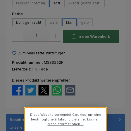
regular (normal)
soft
x-soft (extra soft)
(Diese Option ist zurzeit nicht verfügbar.)
(Diese Option ist zurzeit nich
auswählen
Farbe
bunt gemischt
weiß
klar
gelb
(Diese Option ist zurzeit nicht verfügbar.)
(Diese Option ist zurzeit nich
Produkt Anzahl: Gib den gewünschten Wert ein oder benutze die Schaltfl
In den Warenkorb
Zum Merkzettel hinzufügen
Produktnummer:
MSSS262F
Lieferzeit:
1-3 Tage
Dieses Produkt weiterempfehlen:
Diese Website verwendet Cookies, um eine
bestmögliche Erfahrung bieten zu können.
Beschreibung
Mehr Informationen ...
Unsere größere Flachbürste für eine große