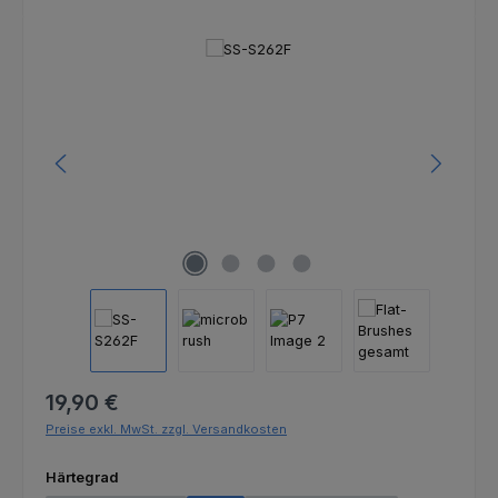
Bildergalerie überspringen
Regulärer Preis:
19,90 €
Preise exkl. MwSt. zzgl. Versandkosten
auswählen
Härtegrad