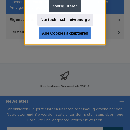
Flächenabdeckung beim Polieren von Zahn-, Gold- und
Konfigurieren
Amalgamfüllungen. Der kurze Sc…
Mehr
Nur technisch notwendige
Eigenschaften
Hersteller
Alle Cookies akzeptieren
Kostenloser Versand ab 250 €
Newsletter
Abonnieren Sie jetzt einfach unseren regelmäßig erscheinenden
Newsletter und Sie werden stets unter den Ersten sein, über neue
Produkte und Angebote informiert werden.
E-