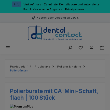
Zum Hauptinhalt springen
Info
Verkauf nur an Zahnärzte, Dentallabore und autorisierte
Fachkreise – keine Abgabe an Privatpersonen.
Kostenloser Versand ab 250 €
Du hast 0 Produk
Praxisbedarf
Prophylaxe
Polierer & Kelche
Polierbürsten
Polierbürste mit CA-Mini-Schaft,
flach | 100 Stück