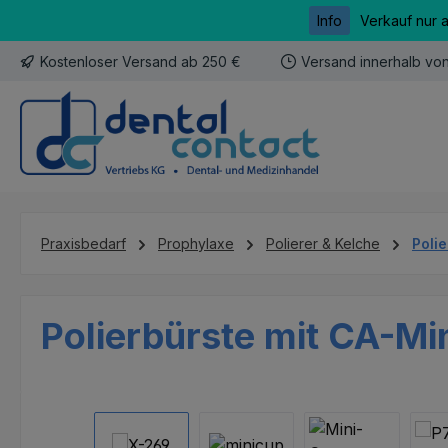
Info
Verkauf nur 
m Hauptinhalt springen
Zur Suche springen
Zur Hauptnavigation springen
Kostenloser Versand ab 250 €
Versand innerhalb vo
Praxisbedarf
Prophylaxe
Polierer & Kelche
Poli
Polierbürste mit CA-Min
Bildergalerie überspringen