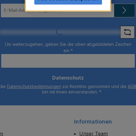
E-
Mail-
Adresse
*
Loading...
Um weiterzugehen, geben Sie die oben abgebildeten Zeichen
ein
*
Datenschutz
 die
Datenschutzbestimmungen
zur Kenntnis genommen und die
AG
bin mit ihnen einverstanden.
*
Informationen
um
Unser Team