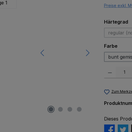
Preise exkl. M
a
Härtegrad
regular (n
(Di
auswä
Farbe
bunt gemi
Produkt Anzah
Zum Merkze
Produktnu
Dieses Prod