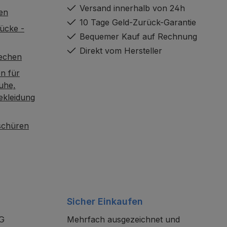
Versand innerhalb von 24h
en
10 Tage Geld-Zurück-Garantie
ücke -
Bequemer Kauf auf Rechnung
Direkt vom Hersteller
rechen
n für
uhe,
ekleidung
oschüren
Sicher Einkaufen
KG
Mehrfach ausgezeichnet und