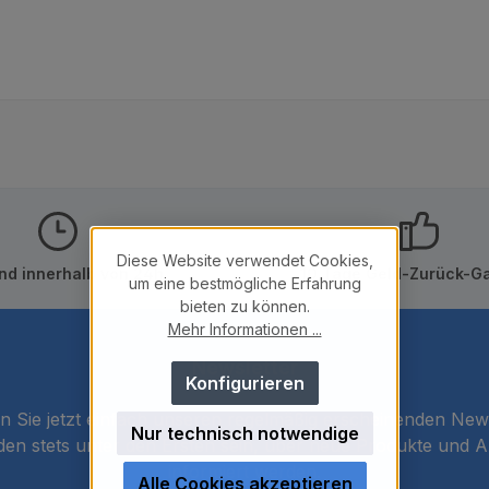
Diese Website verwendet Cookies,
nd innerhalb von 24h
10 Tage Geld-Zurück-Ga
um eine bestmögliche Erfahrung
bieten zu können.
Mehr Informationen ...
Newsletter
Konfigurieren
 Sie jetzt einfach unseren regelmäßig erscheinenden New
Nur technisch notwendige
den stets unter den Ersten sein, über neue Produkte und 
informiert werden.
Alle Cookies akzeptieren