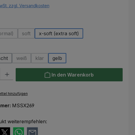
wSt. zzgl. Versandkosten
uswählen
ormal)
soft
x-soft (extra soft)
ese Option ist zurzeit nicht verfügbar.)
(Diese Option ist zurzeit nicht verfügbar.)
hlen
scht
weiß
klar
gelb
(Diese Option ist zurzeit nicht verfügbar.)
(Diese Option ist zurzeit nicht verfügbar.)
l: Gib den gewünschten Wert ein oder benutze die Schaltflächen um
In den Warenkorb
ttel hinzufügen
mmer:
MSSX269
ukt weiterempfehlen: