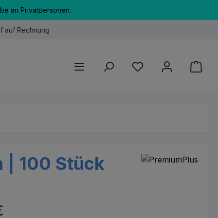
abe an Privatpersonen.
f auf Rechnung
Du hast 0 Produkte au
h | 100 Stück
eis:
€