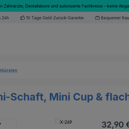
an Zahnärzte, Dentallabore und autorisierte Fachkreise – keine Abg
n 24h
10 Tage Geld-Zurück-Garantie
Bequemer Kau
erbürsten
i-Schaft, Mini Cup & flac
Regulärer Pr
32,90 