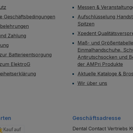
utz
Messen & Veranstaltung
ne Geschäftsbedingungen
Aufschlüsselung Handst
Spitzen
sbelehrungen
Xpedent Qualitätsversp
und Zahlung
Maß- und Größentabelle
dung
Einmalhandschuhe, Sch
zur Batterieentsorgung
Antirutschsocken und B
 zum ElektroG
der AMPri Produkte
reiheitserklärung
Aktuelle Kataloge & Br
Wir über uns
rten
Geschäftsadresse
Dental Contact Vertriebs 