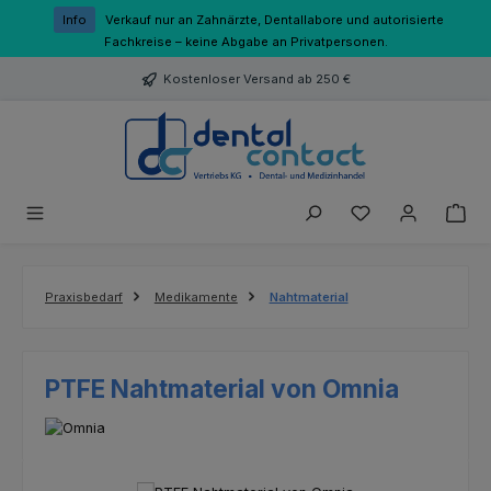
Zum Hauptinhalt springen
Info
Verkauf nur an Zahnärzte, Dentallabore und autorisierte
Fachkreise – keine Abgabe an Privatpersonen.
Kostenloser Versand ab 250 €
Du hast 0 Produk
Praxisbedarf
Medikamente
Nahtmaterial
PTFE Nahtmaterial von Omnia