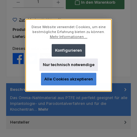
In den Warenkorb
Zum Merkzettel hinzufügen
Diese Website verwendet Cookies, um eine
Produktnummer:
32.Z3151.00
bestmögliche Erfahrung bieten zu können.
Lieferzeit:
2-5 Tage
Mehr Informationen ...
Dieses Produkt weiterempfehlen:
Konfigurieren
Nur technisch notwendige
Alle Cookies akzeptieren
Beschreibung
Das Omnia-Nahtmaterial aus PTFE ist perfekt geeignet für alle
Implantologie- und Parodontalverfahren und für die
Knochentran…
Mehr
Hersteller