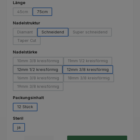
auswählen
Länge
45cm
75cm
(Diese Option ist zurzeit nicht verfügbar.)
auswählen
Nadelstruktur
Diamant
Schneidend
Super schneidend
(Diese Option ist zurzeit nicht verfügbar.)
(Diese Option ist zurzeit nich
Taper Cut
(Diese Option ist zurzeit nicht verfügbar.)
auswählen
Nadelstärke
10mm 3/8 kreisförmig
11mm 1/2 kreisförmig
(Diese Option ist zurzeit nicht verfügbar.)
(Diese Option ist zurzeit nicht
12mm 1/2 kreisförmig
12mm 3/8 kreisförmig
16mm 3/8 kreisförmig
18mm 3/8 kreisförmig
(Diese Option ist zurzeit nicht verfügbar.)
(Diese Option ist zurzeit nicht
19mm 3/8 kreisförmig
(Diese Option ist zurzeit nicht verfügbar.)
auswählen
Packungsinhalt
12 Stück
auswählen
Steril
ja
Produkt Anzahl: Gib den gewünschten Wert ein oder benutze die Schaltfl