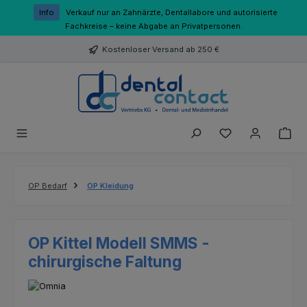
Zum Hauptinhalt springen
Info
Verkauf nur an Zahnärzte, Dentallabore und autorisierte
Fachkreise – keine Abgabe an Privatpersonen.
Kostenloser Versand ab 250 €
Du hast 0 Produk
OP Bedarf
OP Kleidung
OP Kittel Modell SMMS -
chirurgische Faltung