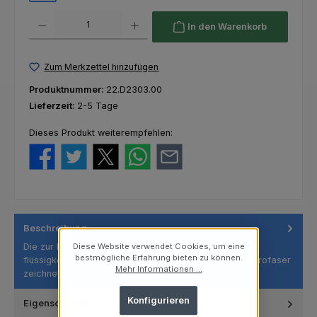
Produkt Anzahl: Gib den gewünschten Wert ein oder benutze die Schaltfl
In den Warenkorb
Zum Merkzettel hinzufügen
Produktnummer:
22.D2303.00
Lieferzeit:
2-5 Tage
Dieses Produkt weiterempfehlen:
Beschreibung
Die zur Fertigung dieser Mäntel verwendete
Diese Website verwendet Cookies, um eine
bestmögliche Erfahrung bieten zu können.
flüssigkeitsabweisende und atmungsaktive SMMS-Mikrofaser
Mehr Informationen ...
zeichnet sich durch ein…
Mehr
Konfigurieren
Eigenschaften