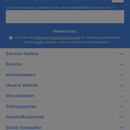
Um weiterzugehen, geben Sie die oben abgebildeten Zeichen ein
*
Datenschutz
Ich habe die
Datenschutzbestimmungen
zur Kenntnis genommen
und die
AGB
gelesen und bin mit ihnen einverstanden.
*
Service-Hotline
Service
Informationen
Unsere Vorteile
Versandarten
Zahlungsarten
Geschäftsadresse
Sicher Einkaufen