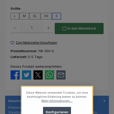
auswählen
Größe
L
M
XL
XS
S
Produkt Anzahl: Gib den gewünschten Wert ein oder benutze die Schaltfl
In den Warenkorb
Zum Merkzettel hinzufügen
Produktnummer:
118-300-S
Lieferzeit:
2-5 Tage
Dieses Produkt weiterempfehlen:
Diese Website verwendet Cookies, um eine
bestmögliche Erfahrung bieten zu können.
Beschreibung
Mehr Informationen ...
Premium Nitrileinweghandschuhe der Marke
Konfigurieren
StyleEinmalhandschuhe aus Nitril Materialstärke: 0,05 bis