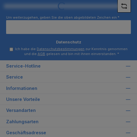
Loading...
Um weiterzugehen, geben Sie die oben abgebildeten Zeichen ein
*
Datenschutz
Ich habe die
Datenschutzbestimmungen
zur Kenntnis genommen
und die
AGB
gelesen und bin mit ihnen einverstanden.
*
Service-Hotline
Service
Informationen
Unsere Vorteile
Versandarten
Zahlungsarten
Geschäftsadresse