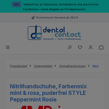
Zum Hauptinhalt springen
Info
Verkauf nur an Zahnärzte, Dentallabore und autorisierte
Fachkreise – keine Abgabe an Privatpersonen.
Kostenloser Versand ab 250 €
Du hast 0 Produk
Praxisbedarf
Einwegartikel
Einmalhandschuhe
Nitril
Nitrilhandschuhe, Farbenmix
mint & rosa, puderfrei STYLE
Peppermint Rosie