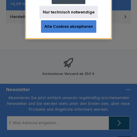
<0,09 mm (dünn)Ungepud…
Mehr
Nur technisch notwendige
Hersteller
Alle Cookies akzeptieren
Kostenloser Versand ab 250 €
Newsletter
Abonnieren Sie jetzt einfach unseren regelmäßig erscheinenden
Newsletter und Sie werden stets unter den Ersten sein, über neue
Produkte und Angebote informiert werden.
E-
Mail-
Adresse
*