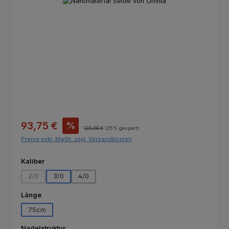
Bildergalerie überspringen
Verkaufspreis:
93,75 €
%
Regulärer Preis:
125,00 €
(25% gespart)
Preise exkl. MwSt. zzgl. Versandkosten
auswählen
Kaliber
2/0
3/0
4/0
(Diese Option ist zurzeit nicht verfügbar.)
auswählen
Länge
75cm
auswählen
Nadelstruktur