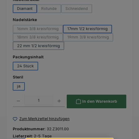
Diamant
Rotunde
Schneidend
(Diese Option ist zurzeit nicht verfügbar.)
(Diese Option ist zurzeit nicht verfüg
auswählen
Nadelstärke
16mm 3/8 kreisförmig
17mm 1/2 kreisförmig
(Diese Option ist zurzeit nicht verfügbar.)
18mm 3/8 kreisförmig
19mm 3/8 kreisförmig
(Diese Option ist zurzeit nicht verfügbar.)
(Diese Option ist zurzeit nicht
22 mm 1/2 kreisförmig
auswählen
Packungsinhalt
24 Stück
auswählen
Steril
ja
Produkt Anzahl: Gib den gewünschten Wert ein oder benutze die Schaltfl
In den Warenkorb
Zum Merkzettel hinzufügen
Produktnummer:
32.Z3011.00
Lieferzeit:
2-5 Tage