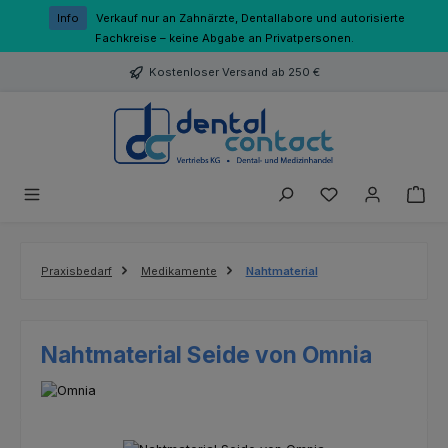
Zum Hauptinhalt springen
Info
Verkauf nur an Zahnärzte, Dentallabore und autorisierte
Fachkreise – keine Abgabe an Privatpersonen.
Kostenloser Versand ab 250 €
Du hast 0 Produk
Praxisbedarf
Medikamente
Nahtmaterial
Nahtmaterial Seide von Omnia