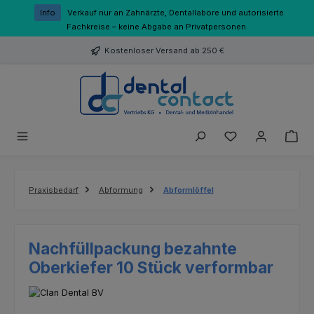
Zum Hauptinhalt springen
Info
Verkauf nur an Zahnärzte, Dentallabore und autorisierte
Fachkreise – keine Abgabe an Privatpersonen.
Kostenloser Versand ab 250 €
Du hast 0 Produk
Praxisbedarf
Abformung
Abformlöffel
Nachfüllpackung bezahnte
Oberkiefer 10 Stück verformbar