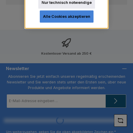
Nur technisch notwendige
Alle Cookies akzeptieren
Kostenloser Versand ab 250 €
Newsletter
Abonnieren Sie jetzt einfach unseren regelmäßig erscheinenden
Newsletter und Sie werden stets unter den Ersten sein, über neue
Produkte und Angebote informiert werden.
E-
Mail-
Adresse
*
Loading...
Um weiterzugehen, geben Sie die oben abgebildeten Zeichen ein
*