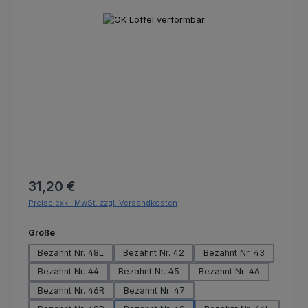
Bildergalerie überspringen
Regulärer Preis:
31,20 €
Preise exkl. MwSt. zzgl. Versandkosten
auswählen
Größe
Bezahnt Nr. 48L
Bezahnt Nr. 42
Bezahnt Nr. 43
Bezahnt Nr. 44
Bezahnt Nr. 45
Bezahnt Nr. 46
Bezahnt Nr. 46R
Bezahnt Nr. 47