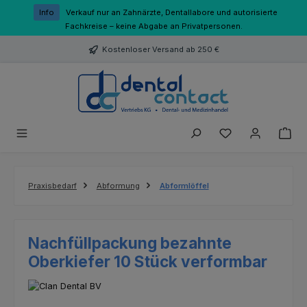
Zum Hauptinhalt springen
Info
Verkauf nur an Zahnärzte, Dentallabore und autorisierte
Fachkreise – keine Abgabe an Privatpersonen.
Kostenloser Versand ab 250 €
Du hast 0 Produk
Praxisbedarf
Abformung
Abformlöffel
Nachfüllpackung bezahnte
Oberkiefer 10 Stück verformbar