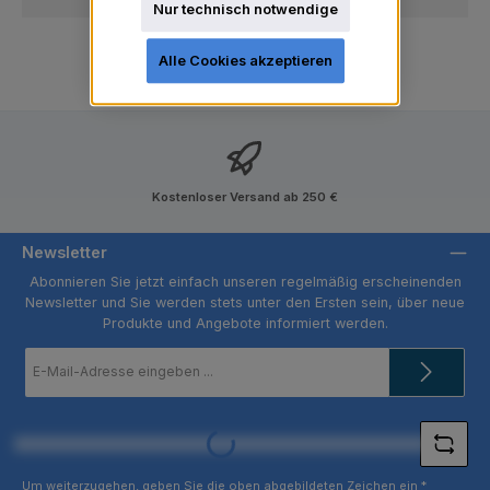
Nur technisch notwendige
Alle Cookies akzeptieren
Kostenloser Versand ab 250 €
Newsletter
Abonnieren Sie jetzt einfach unseren regelmäßig erscheinenden
Newsletter und Sie werden stets unter den Ersten sein, über neue
Produkte und Angebote informiert werden.
E-
Mail-
Adresse
*
Loading...
Um weiterzugehen, geben Sie die oben abgebildeten Zeichen ein
*