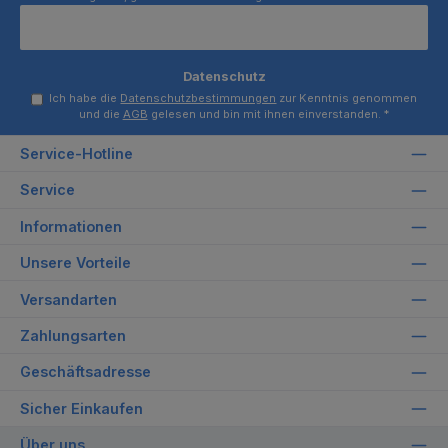
Datenschutz
Ich habe die
Datenschutzbestimmungen
zur Kenntnis genommen
und die
AGB
gelesen und bin mit ihnen einverstanden.
*
Service-Hotline
Service
Informationen
Unsere Vorteile
Versandarten
Zahlungsarten
Geschäftsadresse
Sicher Einkaufen
Über uns