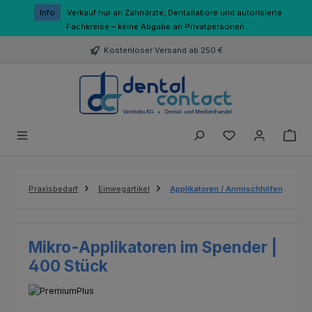
Zum Hauptinhalt springen
Info
Verkauf nur an Zahnärzte, Dentallabore und autorisierte
Fachkreise – keine Abgabe an Privatpersonen.
Kostenloser Versand ab 250 €
Du hast 0 Produk
Praxisbedarf
Einwegartikel
Applikatoren / Anmischhilfen
Mikro-Applikatoren im Spender |
400 Stück