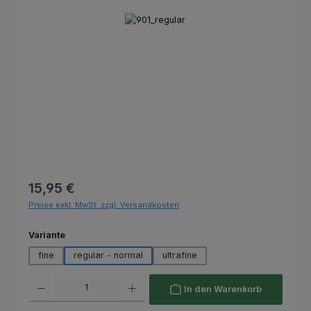
Bildergalerie überspringen
Regulärer Preis:
15,95 €
Preise exkl. MwSt. zzgl. Versandkosten
auswählen
Variante
fine
regular - normal
ultrafine
Produkt Anzahl: Gib den gewünschten Wert ein oder benutze die Schaltfl
In den Warenkorb