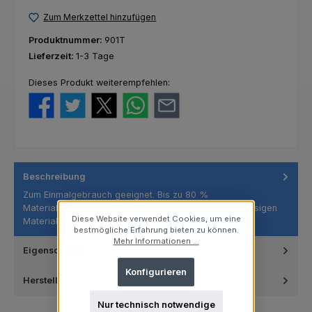
Zum Merkzettel hinzufügen
Produktnummer:
901T
Lieferzeit:
1-3 Tage
Dieses Produkt weiterempfehlen:
Beschreibung
Zum Einmalgebrauch geeignet. Bis zu 80 %
Materialeinsparung durch Reduzierung des überschüssigen
Diese Website verwendet Cookies, um eine
Materials.Beliebig biegbar…
Mehr
bestmögliche Erfahrung bieten zu können.
Mehr Informationen ...
Eigenschaften
Konfigurieren
Hersteller
Nur technisch notwendige