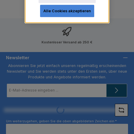
Alle Cookies akzeptieren
Kostenloser Versand ab 250 €
Newsletter
Abonnieren Sie jetzt einfach unseren regelmäßig erscheinenden
Newsletter und Sie werden stets unter den Ersten sein, über neue
Produkte und Angebote informiert werden.
E-
Mail-
Adresse
*
Loading...
Um weiterzugehen, geben Sie die oben abgebildeten Zeichen ein
*