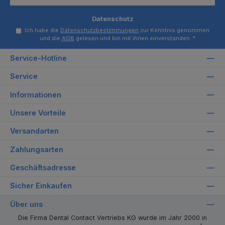
Datenschutz
Ich habe die
Datenschutzbestimmungen
zur Kenntnis genommen
und die
AGB
gelesen und bin mit ihnen einverstanden.
*
Service-Hotline
Service
Informationen
Unsere Vorteile
Versandarten
Zahlungsarten
Geschäftsadresse
Sicher Einkaufen
Über uns
Die Firma Dental Contact Vertriebs KG wurde im Jahr 2000 in