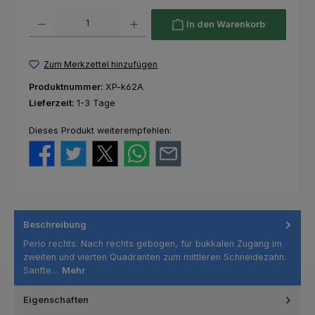
Produkt Anzahl: Gib den gewünschten Wert ein oder benutze die Schaltfl
In den Warenkorb
Zum Merkzettel hinzufügen
Produktnummer:
XP-k62A
Lieferzeit:
1-3 Tage
Dieses Produkt weiterempfehlen:
Beschreibung
Perio rechts. Nach rechts gebogen, für bukkalen Zugang im
zweiten und vierten Quadranten zum mittleren Schneidezahn.
Sanfte…
Mehr
Eigenschaften