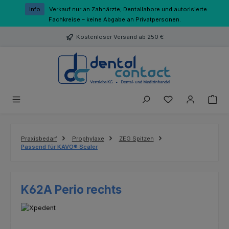
Zum Hauptinhalt springen
Info
Verkauf nur an Zahnärzte, Dentallabore und autorisierte
Fachkreise – keine Abgabe an Privatpersonen.
Kostenloser Versand ab 250 €
Du hast 0 Produk
Praxisbedarf
Prophylaxe
ZEG Spitzen
Passend für KAVO® Scaler
K62A Perio rechts