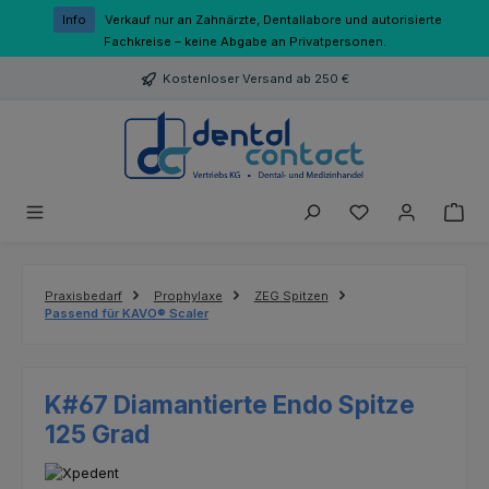
Zum Hauptinhalt springen
Info
Verkauf nur an Zahnärzte, Dentallabore und autorisierte
Fachkreise – keine Abgabe an Privatpersonen.
Kostenloser Versand ab 250 €
Du hast 0 Produk
Praxisbedarf
Prophylaxe
ZEG Spitzen
Passend für KAVO® Scaler
K#67 Diamantierte Endo Spitze
125 Grad