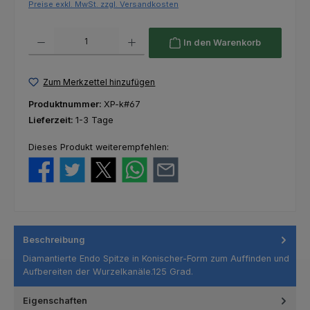
Preise exkl. MwSt. zzgl. Versandkosten
Produkt Anzahl: Gib den gewünschten Wert ein oder benutze die Schaltfl
In den Warenkorb
Zum Merkzettel hinzufügen
Produktnummer:
XP-k#67
Lieferzeit:
1-3 Tage
Dieses Produkt weiterempfehlen:
Beschreibung
Diamantierte Endo Spitze in Konischer-Form zum Auffinden und
Aufbereiten der Wurzelkanäle.125 Grad.
Eigenschaften