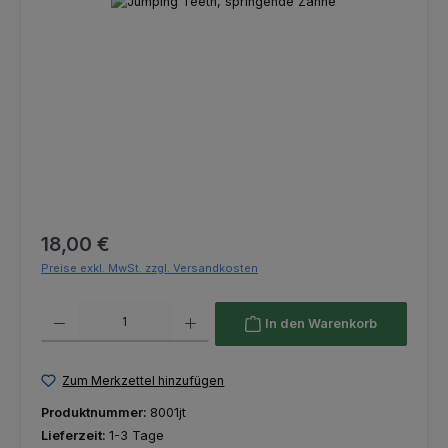
Bildergalerie überspringen
Regulärer Preis:
18,00 €
Preise exkl. MwSt. zzgl. Versandkosten
Produkt Anzahl: Gib den gewünschten Wert ein oder benutze die Schaltfl
In den Warenkorb
Zum Merkzettel hinzufügen
Produktnummer:
8001jt
Lieferzeit:
1-3 Tage