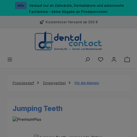
Zum Hauptinhalt springen
Info
Verkauf nur an Zahnärzte, Dentallabore und autorisierte
Fachkreise – keine Abgabe an Privatpersonen.
Kostenloser Versand ab 250 €
Du hast 0 Produk
Praxisbedarf
Einwegartikel
Für die kleinen
Jumping Teeth