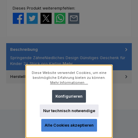
Dieses Produkt weiterempfehlen:
Beschreibung
Springende ZähneNiedliches Design Günstiges Geschenk für
Kinder 24 Stück pro Karton
Mehr
Diese Website verwendet Cookies, um eine
Hersteller
bestmögliche Erfahrung bieten zu können.
Mehr Informationen ...
Konfigurieren
Nur technisch notwendige
Alle Cookies akzeptieren
Kostenloser Versand ab 250 €