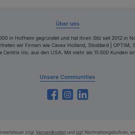
Über uns
00 in Hofheim gegründet und hat ihren Sitz seit 2012 in Nor
rtreten wir Firmen wie Cavex Holland, Stoddard | OPTIM, 
 Centrix Inc. aus den USA. Mit mehr als 15.500 Kunden sin
Unsere Communities
https://www.facebook.com/dentalconta
Instagram
LinkedIn
ehrwertsteuer zzgl.
Versandkosten
und ggf. Nachnahmegebühren, we