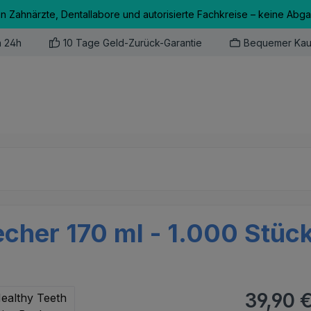
an Zahnärzte, Dentallabore und autorisierte Fachkreise – keine Abg
n 24h
10 Tage Geld-Zurück-Garantie
Bequemer Kau
echer 170 ml - 1.000 Stüc
Regulärer Pr
39,90 