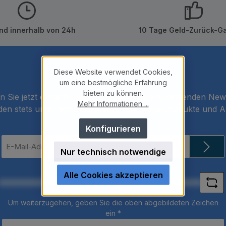
nd innerhalb von 24h
10 Tage Geld-Zurück-Ga
Diese Website verwendet Cookies,
Newsletter
um eine bestmögliche Erfahrung
bieten zu können.
 Sie jetzt einfach unseren regelmäßig erscheinenden New
Mehr Informationen ...
den stets unter den Ersten sein, über neue Produkte und 
informiert werden.
Konfigurieren
E-
Nur technisch notwendige
Mail-
Loading...
Adresse
*
Alle Cookies akzeptieren
Um weiterzugehen, geben Sie die oben abgebildeten Zeichen
ein
*