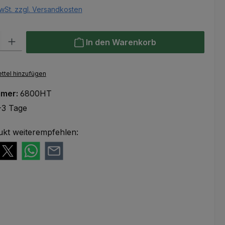
wSt. zzgl. Versandkosten
l: Gib den gewünschten Wert ein oder benutze die Schaltflächen um
In den Warenkorb
ttel hinzufügen
mmer:
6800HT
-3 Tage
ukt weiterempfehlen: