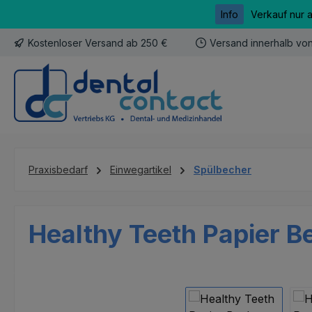
Info
Verkauf nur 
m Hauptinhalt springen
Zur Suche springen
Zur Hauptnavigation springen
Kostenloser Versand ab 250 €
Versand innerhalb vo
Praxisbedarf
Einwegartikel
Spülbecher
Healthy Teeth Papier B
Bildergalerie überspringen