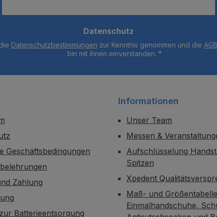
Datenschutz
 die
Datenschutzbestimmungen
zur Kenntnis genommen und die
AG
bin mit ihnen einverstanden.
*
Informationen
um
Unser Team
utz
Messen & Veranstaltung
ne Geschäftsbedingungen
Aufschlüsselung Handst
Spitzen
sbelehrungen
Xpedent Qualitätsversp
und Zahlung
Maß- und Größentabelle
dung
Einmalhandschuhe, Sch
zur Batterieentsorgung