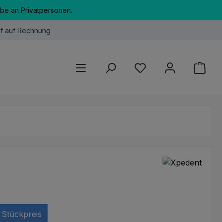
abe an Privatpersonen.
f auf Rechnung
Du hast 0 Produkte au
Stückpreis