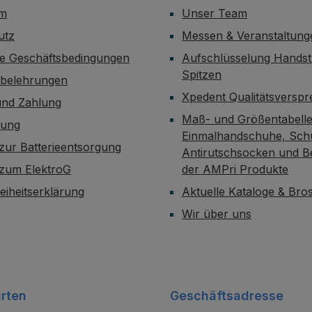
um
Unser Team
utz
Messen & Veranstaltung
ne Geschäftsbedingungen
Aufschlüsselung Handst
Spitzen
sbelehrungen
Xpedent Qualitätsversp
und Zahlung
Maß- und Größentabelle
dung
Einmalhandschuhe, Sch
zur Batterieentsorgung
Antirutschsocken und B
 zum ElektroG
der AMPri Produkte
reiheitserklärung
Aktuelle Kataloge & Br
Wir über uns
rten
Geschäftsadresse