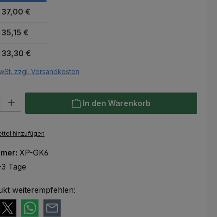
37,00 €
35,15 €
33,30 €
wSt. zzgl. Versandkosten
l: Gib den gewünschten Wert ein oder benutze die Schaltflächen um
In den Warenkorb
ttel hinzufügen
mmer:
XP-GK6
-3 Tage
ukt weiterempfehlen: