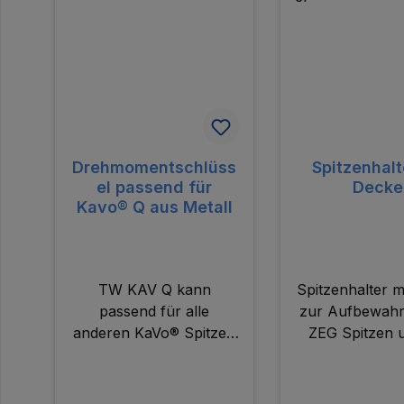
Drehmomentschlüss
Spitzenhalt
el passend für
Decke
Kavo® Q aus Metall
TW KAV Q kann
Spitzenhalter m
passend für alle
zur Aufbewah
anderen KaVo® Spitzen
ZEG Spitzen 
verwendet werden -
Zusammenstel
ausser für PiezoLED® &
Spitzense
PIEZOsoft®