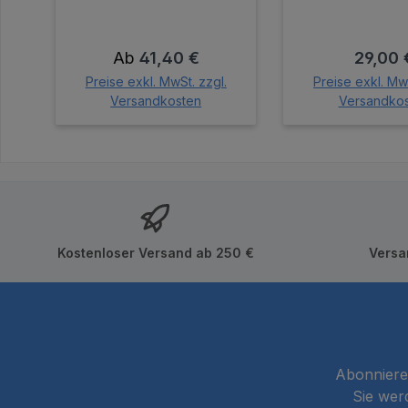
Regulärer Preis:
Regulär
Ab
41,40 €
29,00 
Preise exkl. MwSt. zzgl.
Preise exkl. MwS
Versandkosten
Versandko
In den Wa
Kostenloser Versand ab 250 €
Versa
Abonnieren
Sie wer