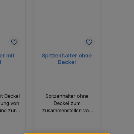
er mit
Spitzenhalter ohne
l
Deckel
it Deckel
Spitzenhalter ohne
rung von
Deckel zum
und zur
zusammenstellen von
lung von
individuellen Spitzensets.
ts.