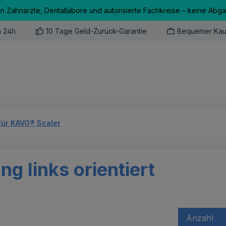
an Zahnärzte, Dentallabore und autorisierte Fachkreise – keine Abg
n 24h
10 Tage Geld-Zurück-Garantie
Bequemer Kau
für KAVO® Scaler
g links orientiert
Anzahl