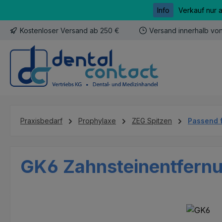
Info
Verkauf nur 
m Hauptinhalt springen
Zur Suche springen
Zur Hauptnavigation springen
Kostenloser Versand ab 250 €
Versand innerhalb vo
Praxisbedarf
Prophylaxe
ZEG Spitzen
Passend 
GK6 Zahnsteinentfernun
Bildergalerie überspringen