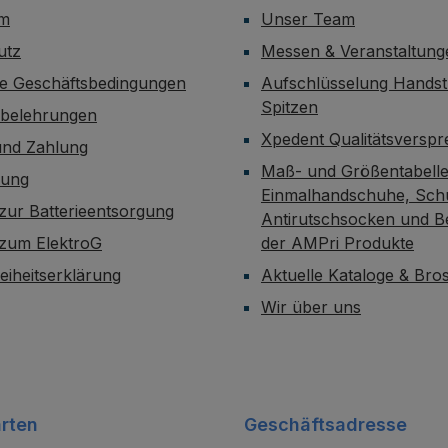
um
Unser Team
utz
Messen & Veranstaltung
ne Geschäftsbedingungen
Aufschlüsselung Handst
Spitzen
sbelehrungen
Xpedent Qualitätsversp
und Zahlung
Maß- und Größentabelle
dung
Einmalhandschuhe, Sch
zur Batterieentsorgung
Antirutschsocken und B
 zum ElektroG
der AMPri Produkte
reiheitserklärung
Aktuelle Kataloge & Br
Wir über uns
rten
Geschäftsadresse