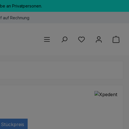
abe an Privatpersonen.
f auf Rechnung
Du hast 0 Produkte au
Stückpreis