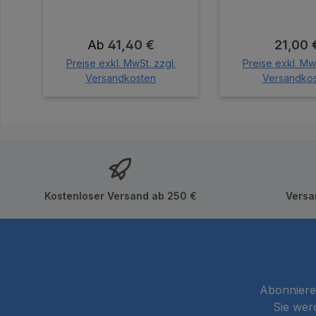
Regulärer Preis:
Regulär
Ab
41,40 €
21,00 
Preise exkl. MwSt. zzgl.
Preise exkl. MwS
Versandkosten
Versandko
In den Wa
Kostenloser Versand ab 250 €
Versa
Abonnieren
Sie wer