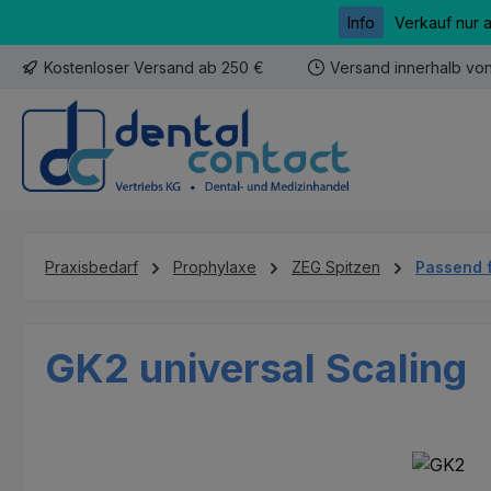
Info
Verkauf nur 
m Hauptinhalt springen
Zur Suche springen
Zur Hauptnavigation springen
Kostenloser Versand ab 250 €
Versand innerhalb vo
Praxisbedarf
Prophylaxe
ZEG Spitzen
Passend 
GK2 universal Scaling
Bildergalerie überspringen