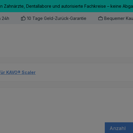
an Zahnärzte, Dentallabore und autorisierte Fachkreise – keine Abg
n 24h
10 Tage Geld-Zurück-Garantie
Bequemer Kau
für KAVO® Scaler
Anzahl