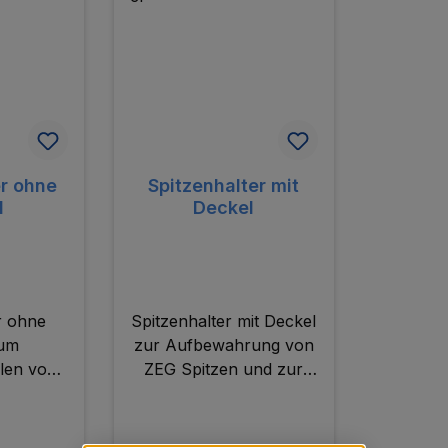
er ohne
Spitzenhalter mit
l
Deckel
r ohne
Spitzenhalter mit Deckel
zum
zur Aufbewahrung von
len von
ZEG Spitzen und zur
itzensets.
Zusammenstellung von
Spitzensets.