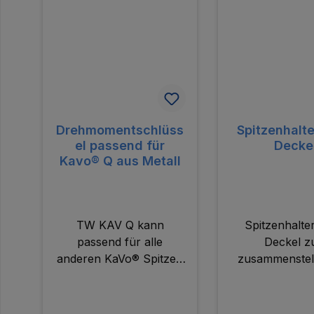
Drehmomentschlüss
Spitzenhalt
el passend für
Decke
Kavo® Q aus Metall
TW KAV Q kann
Spitzenhalte
passend für alle
Deckel 
anderen KaVo® Spitzen
zusammenstel
verwendet werden -
individuellen Sp
ausser für PiezoLED® &
PIEZOsoft®