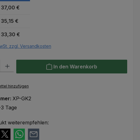
37,00 €
35,15 €
33,30 €
wSt. zzgl. Versandkosten
l: Gib den gewünschten Wert ein oder benutze die Schaltflächen um
In den Warenkorb
ttel hinzufügen
mmer:
XP-GK2
-3 Tage
ukt weiterempfehlen: