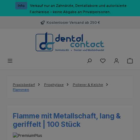
Zum Hauptinhalt springen
Info
Verkauf nur an Zahnärzte, Dentallabore und autorisierte
Fachkreise – keine Abgabe an Privatpersonen.
Kostenloser Versand ab 250 €
Du hast 0 Produk
Praxisbedarf
Prophylaxe
Polierer & Kelche
Flammen
Flamme mit Metallschaft, lang &
geriffelt | 100 Stück