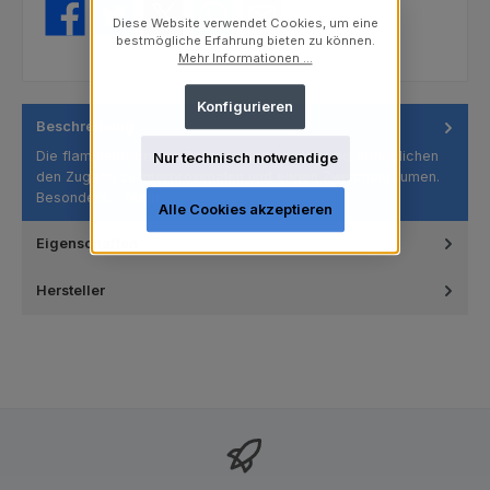
Diese Website verwendet Cookies, um eine
bestmögliche Erfahrung bieten zu können.
Mehr Informationen ...
Konfigurieren
Beschreibung
Die flammenförmigen Polierer sind flexibel und ermöglichen
Nur technisch notwendige
den Zugang zu interproximalen und engen Zwischenräumen.
Besonders…
Mehr
Alle Cookies akzeptieren
Eigenschaften
Hersteller