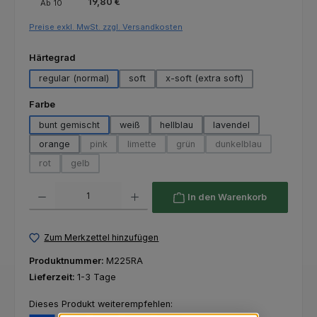
19,80 €
Ab
10
Preise exkl. MwSt. zzgl. Versandkosten
auswählen
Härtegrad
regular (normal)
soft
x-soft (extra soft)
auswählen
Farbe
bunt gemischt
weiß
hellblau
lavendel
orange
pink
limette
grün
dunkelblau
(Diese Option ist zurzeit nicht verfügbar.)
(Diese Option ist zurzeit nicht verfügbar.)
(Diese Option ist zurzeit nicht ver
(Diese Option ist zur
rot
gelb
(Diese Option ist zurzeit nicht verfügbar.)
(Diese Option ist zurzeit nicht verfügbar.)
Produkt Anzahl: Gib den gewünschten Wert ein oder benutze die Schaltfl
In den Warenkorb
Zum Merkzettel hinzufügen
Produktnummer:
M225RA
Lieferzeit:
1-3 Tage
Dieses Produkt weiterempfehlen: