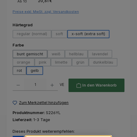
20,61 €
Ab
10
Preise exkl. MwSt. zzgl. Versandkosten
auswählen
Härtegrad
regular (normal)
soft
x-soft (extra soft)
(Diese Option ist zurzeit nicht verfügbar.)
(Diese Option ist zurzeit nicht verfügbar.)
auswählen
Farbe
bunt gemischt
weiß
hellblau
lavendel
(Diese Option ist zurzeit nicht verfügbar.)
(Diese Option ist zurzeit nicht verfü
(Diese Option ist zurze
orange
pink
limette
grün
dunkelblau
(Diese Option ist zurzeit nicht verfügbar.)
(Diese Option ist zurzeit nicht verfügbar.)
(Diese Option ist zurzeit nicht verfügbar.)
(Diese Option ist zurzeit nicht ver
(Diese Option ist zur
rot
gelb
Produkt Anzahl: Gib den gewünschten Wert ein oder benutze die Schaltfl
VE
In den Warenkorb
Zum Merkzettel hinzufügen
Produktnummer:
S226YL
Lieferzeit:
1-3 Tage
Dieses Produkt weiterempfehlen: