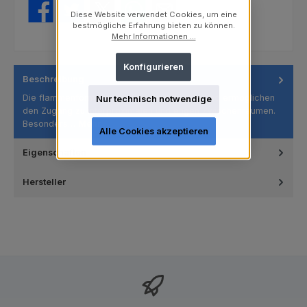
Diese Website verwendet Cookies, um eine
bestmögliche Erfahrung bieten zu können.
Mehr Informationen ...
Konfigurieren
Beschreibung
Die flammenförmigen Polierer sind flexibel und ermöglichen
Nur technisch notwendige
den Zugang zu interproximalen und engen Zwischenräumen.
Besonders…
Mehr
Alle Cookies akzeptieren
Eigenschaften
Hersteller