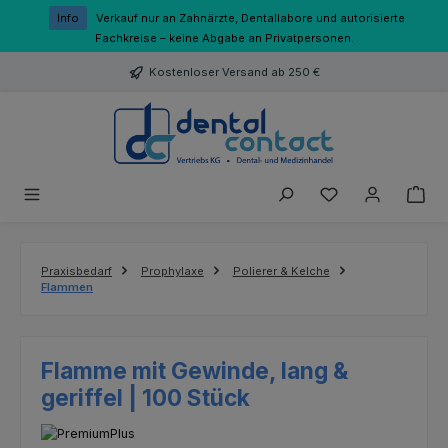
Zum Hauptinhalt springen
Info
Verkauf nur an Zahnärzte, Dentallabore und autorisierte
Fachkreise – keine Abgabe an Privatpersonen.
Kostenloser Versand ab 250 €
Du hast 0 Produk
Praxisbedarf
Prophylaxe
Polierer & Kelche
Flammen
Flamme mit Gewinde, lang &
geriffel | 100 Stück