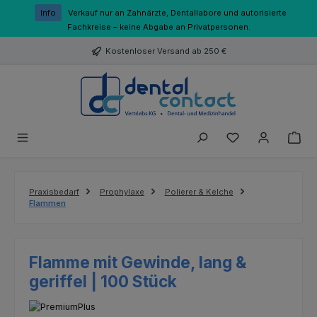
Zum Hauptinhalt springen
Info
Verkauf nur an Zahnärzte, Dentallabore und autorisierte
Fachkreise – keine Abgabe an Privatpersonen.
Kostenloser Versand ab 250 €
Du hast 0 Produk
Praxisbedarf
Prophylaxe
Polierer & Kelche
Flammen
Flamme mit Gewinde, lang &
geriffel | 100 Stück