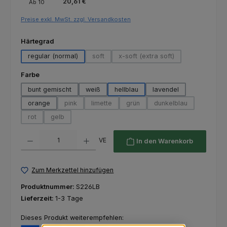
20,61 €
Ab
10
Preise exkl. MwSt. zzgl. Versandkosten
auswählen
Härtegrad
regular (normal)
soft
x-soft (extra soft)
(Diese Option ist zurzeit nicht verfügbar.)
(Diese Option ist zurzeit nich
auswählen
Farbe
bunt gemischt
weiß
hellblau
lavendel
orange
pink
limette
grün
dunkelblau
(Diese Option ist zurzeit nicht verfügbar.)
(Diese Option ist zurzeit nicht verfügbar.)
(Diese Option ist zurzeit nicht ver
(Diese Option ist zur
rot
gelb
(Diese Option ist zurzeit nicht verfügbar.)
(Diese Option ist zurzeit nicht verfügbar.)
Produkt Anzahl: Gib den gewünschten Wert ein oder benutze die Schaltfl
VE
In den Warenkorb
Zum Merkzettel hinzufügen
Produktnummer:
S226LB
Lieferzeit:
1-3 Tage
Dieses Produkt weiterempfehlen: