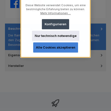
Diese Website verwendet Cookies, um eine
bestmögliche Erfahrung bieten zu können.
Mehr Informationen ...
Konfigurieren
Beschreibung
Die flammenförmigen Polierer sind flexibel und ermöglichen
Nur technisch notwendige
den Zugang zu interproximalen und engen Zwischenräumen.
Besonders…
Mehr
Alle Cookies akzeptieren
Eigenschaften
Hersteller