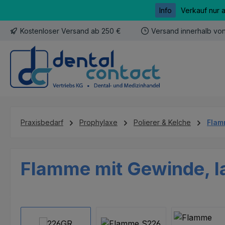
Info
Verkauf nur 
m Hauptinhalt springen
Zur Suche springen
Zur Hauptnavigation springen
Kostenloser Versand ab 250 €
Versand innerhalb vo
Praxisbedarf
Prophylaxe
Polierer & Kelche
Flam
Flamme mit Gewinde, la
Bildergalerie überspringen