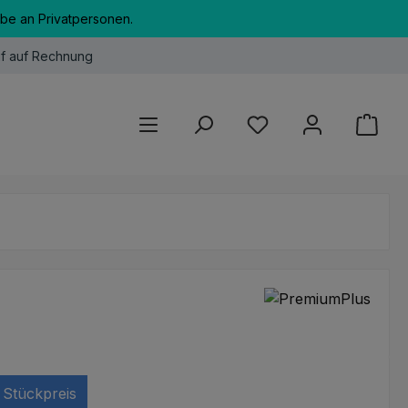
abe an Privatpersonen.
f auf Rechnung
Du hast 0 Produkte au
Stückpreis