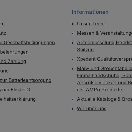
Informationen
um
Unser Team
utz
Messen & Veranstaltung
ne Geschäftsbedingungen
Aufschlüsselung Handst
Spitzen
sbelehrungen
Xpedent Qualitätsversp
und Zahlung
Maß- und Größentabelle
dung
Einmalhandschuhe, Sch
zur Batterieentsorgung
Antirutschsocken und B
 zum ElektroG
der AMPri Produkte
reiheitserklärung
Aktuelle Kataloge & Br
Wir über uns