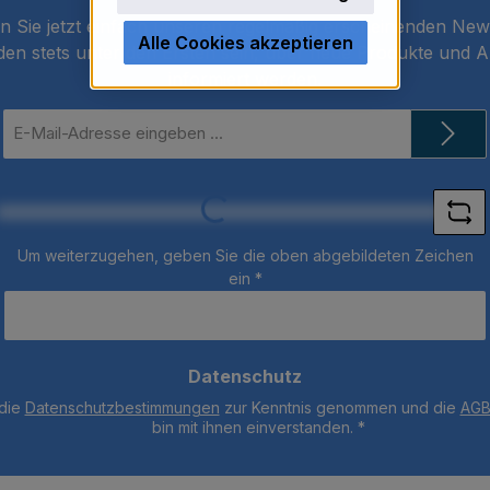
 Sie jetzt einfach unseren regelmäßig erscheinenden New
Alle Cookies akzeptieren
den stets unter den Ersten sein, über neue Produkte und 
informiert werden.
E-
Mail-
Adresse
*
Loading...
Um weiterzugehen, geben Sie die oben abgebildeten Zeichen
ein
*
Datenschutz
 die
Datenschutzbestimmungen
zur Kenntnis genommen und die
AG
bin mit ihnen einverstanden.
*