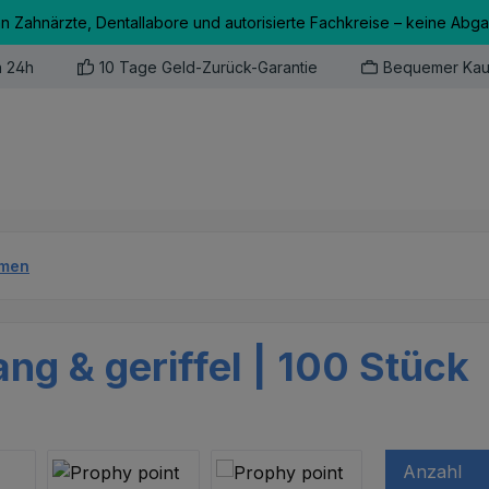
an Zahnärzte, Dentallabore und autorisierte Fachkreise – keine Abg
n 24h
10 Tage Geld-Zurück-Garantie
Bequemer Kau
men
ng & geriffel | 100 Stück
Anzahl