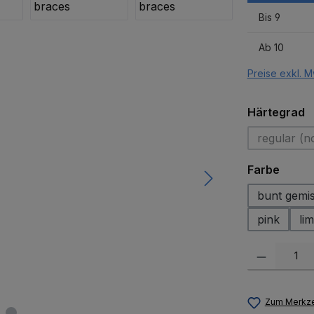
Bis
9
Ab
10
Preise exkl. M
a
Härtegrad
regular (n
(Di
auswä
Farbe
bunt gemi
pink
lim
Produkt Anzah
Zum Merkze