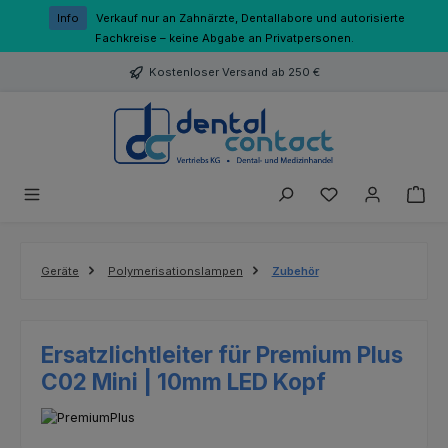
Zum Hauptinhalt springen
Info
Verkauf nur an Zahnärzte, Dentallabore und autorisierte
Fachkreise – keine Abgabe an Privatpersonen.
Kostenloser Versand ab 250 €
Du hast 0 Produk
Geräte
Polymerisationslampen
Zubehör
Ersatzlichtleiter für Premium Plus
C02 Mini | 10mm LED Kopf