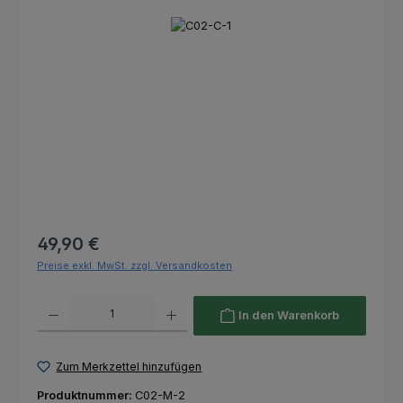
Bildergalerie überspringen
Regulärer Preis:
49,90 €
Preise exkl. MwSt. zzgl. Versandkosten
Produkt Anzahl: Gib den gewünschten Wert ein oder benutze die Schaltfl
In den Warenkorb
Zum Merkzettel hinzufügen
Produktnummer:
C02-M-2