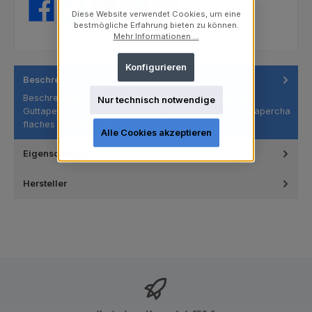
Diese Website verwendet Cookies, um eine
bestmögliche Erfahrung bieten zu können.
Mehr Informationen ...
Konfigurieren
Beschreibung
Beschreibung zum Verschließen oder Verdichten von
Nur technisch notwendige
Guttapercha nach dem Entfernen überschüssiger Guttapercha
flaches Arbeitse…
Mehr
Alle Cookies akzeptieren
Eigenschaften
Hersteller