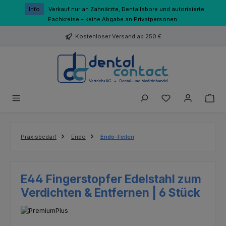
Zum Hauptinhalt springen
Info
Verkauf nur an Zahnärzte, Dentallabore und autorisierte
Fachkreise – keine Abgabe an Privatpersonen.
Kostenloser Versand ab 250 €
Du hast 0 Produk
Praxisbedarf
Endo
Endo-Feilen
E44 Fingerstopfer Edelstahl zum
Verdichten & Entfernen | 6 Stück