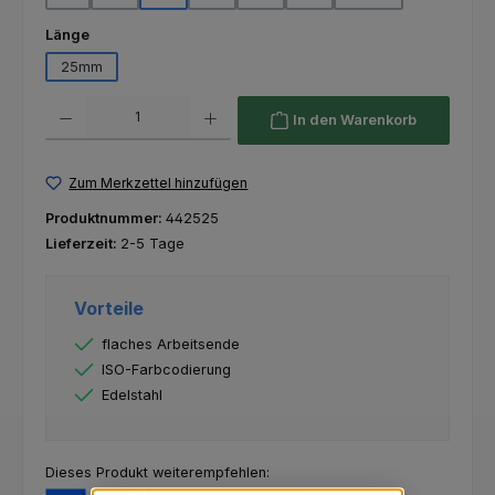
auswählen
Länge
25mm
Produkt Anzahl: Gib den gewünschten Wert ein oder benutze die Schaltfl
In den Warenkorb
Zum Merkzettel hinzufügen
Produktnummer:
442525
Lieferzeit:
2-5 Tage
Vorteile
flaches Arbeitsende
ISO-Farbcodierung
Edelstahl
Dieses Produkt weiterempfehlen: