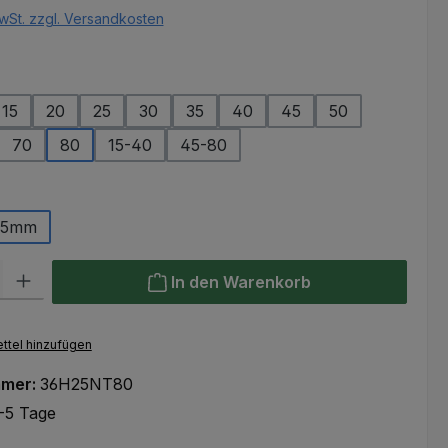
wSt. zzgl. Versandkosten
ählen
15
20
25
30
35
40
45
50
70
80
15-40
45-80
ählen
25mm
l: Gib den gewünschten Wert ein oder benutze die Schaltflächen um
In den Warenkorb
ttel hinzufügen
mmer:
36H25NT80
-5 Tage