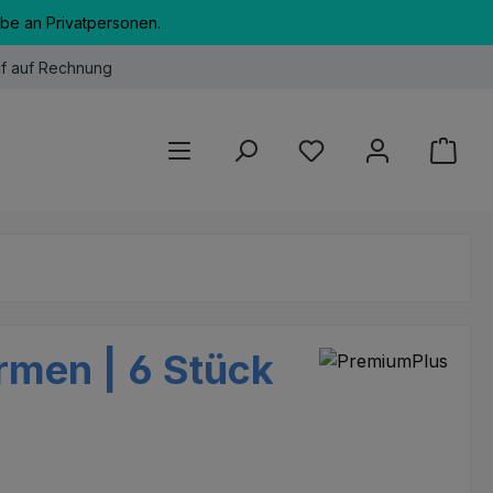
abe an Privatpersonen.
f auf Rechnung
Du hast 0 Produkte au
rmen | 6 Stück
eis: