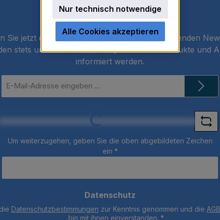
Nur technisch notwendige
Newsletter
Alle Cookies akzeptieren
 Sie jetzt einfach unseren regelmäßig erscheinenden New
den stets unter den Ersten sein, über neue Produkte und 
informiert werden.
E-
Mail-
Adresse
*
Loading...
Um weiterzugehen, geben Sie die oben abgebildeten Zeichen
ein
*
Datenschutz
 die
Datenschutzbestimmungen
zur Kenntnis genommen und die
AG
bin mit ihnen einverstanden.
*