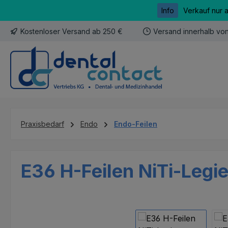
Info
Verkauf nur 
m Hauptinhalt springen
Zur Suche springen
Zur Hauptnavigation springen
Kostenloser Versand ab 250 €
Versand innerhalb vo
Praxisbedarf
Endo
Endo-Feilen
E36 H-Feilen NiTi-Legi
Bildergalerie überspringen