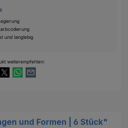
e
Legierung
arbcodierung
el und langlebig
ukt weiterempfehlen:
ngen und Formen | 6 Stück"