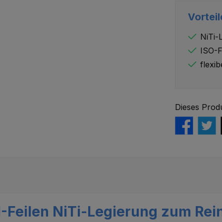
Vorteil
NiTi-
ISO-F
flexib
Dieses Prod
-Feilen NiTi-Legierung zum Rei