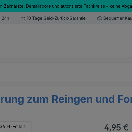
an Zahnärzte, Dentallabore und autorisierte Fachkreise – keine Abg
n 24h
10 Tage Geld-Zurück-Garantie
Bequemer Kau
erung zum Reingen und Fo
Regulärer Pr
4,95 €