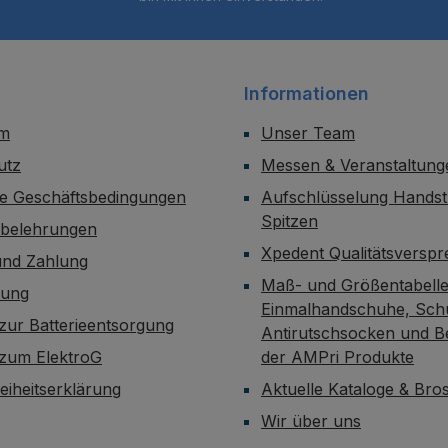
Informationen
um
Unser Team
utz
Messen & Veranstaltung
ne Geschäftsbedingungen
Aufschlüsselung Handst
Spitzen
sbelehrungen
Xpedent Qualitätsversp
und Zahlung
Maß- und Größentabelle
dung
Einmalhandschuhe, Sch
zur Batterieentsorgung
Antirutschsocken und B
 zum ElektroG
der AMPri Produkte
reiheitserklärung
Aktuelle Kataloge & Br
Wir über uns