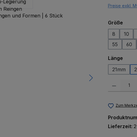
Preise exkl. M
ausw
Größe
8
10
55
60
ausw
Länge
21mm
Produkt Anzah
Zum Merkze
Produktnu
Lieferzeit:
2