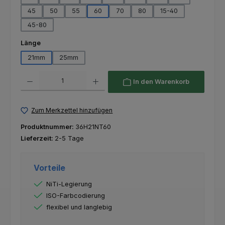
45
50
55
60
70
80
15-40
45-80
auswählen
Länge
21mm
25mm
Produkt Anzahl: Gib den gewünschten Wert ein oder benutze die Schaltfl
In den Warenkorb
Zum Merkzettel hinzufügen
Produktnummer:
36H21NT60
Lieferzeit:
2-5 Tage
Vorteile
NiTi-Legierung
ISO-Farbcodierung
flexibel und langlebig