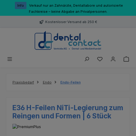
Zum Hauptinhalt springen
Info
Verkauf nur an Zahnärzte, Dentallabore und autorisierte
Fachkreise – keine Abgabe an Privatpersonen.
Kostenloser Versand ab 250 €
Du hast 0 Produk
Praxisbedarf
Endo
Endo-Feilen
E36 H-Feilen NiTi-Legierung zum
Reingen und Formen | 6 Stück