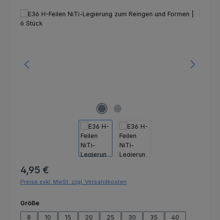
Bildergalerie überspringen
Regulärer Preis:
4,95 €
Preise exkl. MwSt. zzgl. Versandkosten
auswählen
Größe
8
10
15
20
25
30
35
40