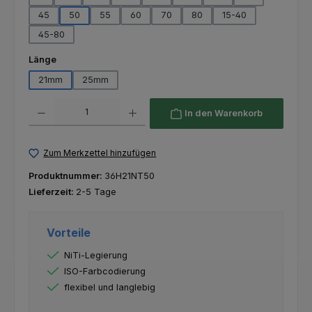
45
50
55
60
70
80
15-40
45-80
auswählen
Länge
21mm
25mm
Produkt Anzahl: Gib den gewünschten Wert ein oder benutze die Schaltfl
In den Warenkorb
Zum Merkzettel hinzufügen
Produktnummer:
36H21NT50
Lieferzeit:
2-5 Tage
Vorteile
NiTi-Legierung
ISO-Farbcodierung
flexibel und langlebig