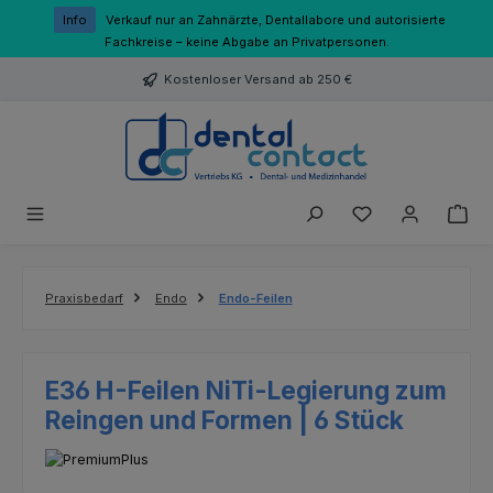
Zum Hauptinhalt springen
Info
Verkauf nur an Zahnärzte, Dentallabore und autorisierte
Fachkreise – keine Abgabe an Privatpersonen.
Kostenloser Versand ab 250 €
Du hast 0 Produk
Praxisbedarf
Endo
Endo-Feilen
E36 H-Feilen NiTi-Legierung zum
Reingen und Formen | 6 Stück