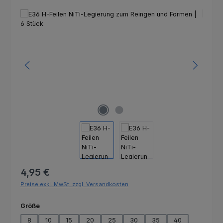
Bildergalerie überspringen
Regulärer Preis:
4,95 €
Preise exkl. MwSt. zzgl. Versandkosten
auswählen
Größe
8
10
15
20
25
30
35
40