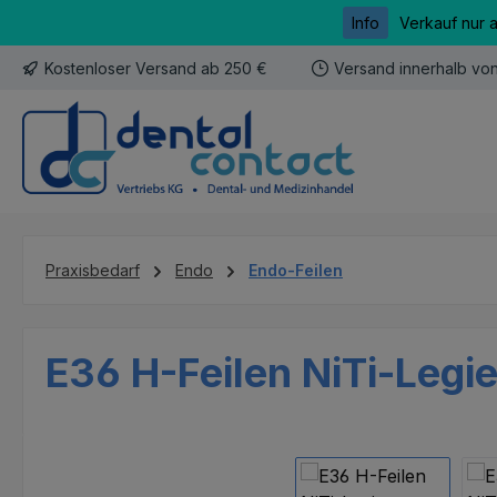
Info
Verkauf nur 
m Hauptinhalt springen
Zur Suche springen
Zur Hauptnavigation springen
Kostenloser Versand ab 250 €
Versand innerhalb vo
Praxisbedarf
Endo
Endo-Feilen
E36 H-Feilen NiTi-Legi
Bildergalerie überspringen