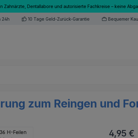
an Zahnärzte, Dentallabore und autorisierte Fachkreise – keine Abg
n 24h
10 Tage Geld-Zurück-Garantie
Bequemer Kau
erung zum Reingen und Fo
Regulärer Pr
4,95 €