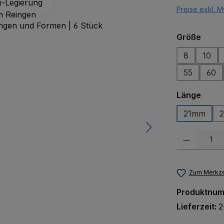
Preise exkl. M
ausw
Größe
8
10
55
60
ausw
Länge
21mm
Produkt Anzah
Zum Merkze
Produktnu
Lieferzeit:
2