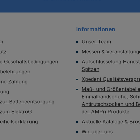
Informationen
um
Unser Team
utz
Messen & Veranstaltung
ne Geschäftsbedingungen
Aufschlüsselung Handst
Spitzen
sbelehrungen
Xpedent Qualitätsversp
und Zahlung
Maß- und Größentabelle
dung
Einmalhandschuhe, Sch
zur Batterieentsorgung
Antirutschsocken und B
 zum ElektroG
der AMPri Produkte
reiheitserklärung
Aktuelle Kataloge & Br
Wir über uns