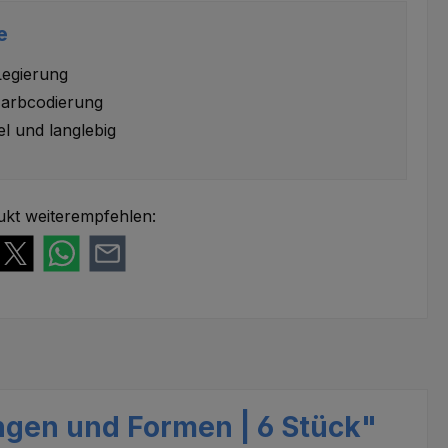
e
Legierung
arbcodierung
el und langlebig
ukt weiterempfehlen:
ngen und Formen | 6 Stück"