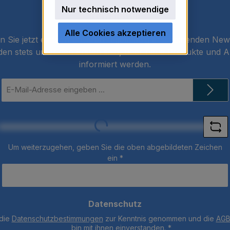
Nur technisch notwendige
Newsletter
Alle Cookies akzeptieren
 Sie jetzt einfach unseren regelmäßig erscheinenden New
den stets unter den Ersten sein, über neue Produkte und 
informiert werden.
E-
Mail-
Adresse
*
Loading...
Um weiterzugehen, geben Sie die oben abgebildeten Zeichen
ein
*
Datenschutz
 die
Datenschutzbestimmungen
zur Kenntnis genommen und die
AG
bin mit ihnen einverstanden.
*