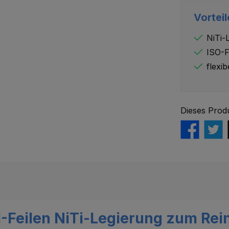
Vorteil
NiTi-
ISO-F
flexib
Dieses Prod
-Feilen NiTi-Legierung zum Rei