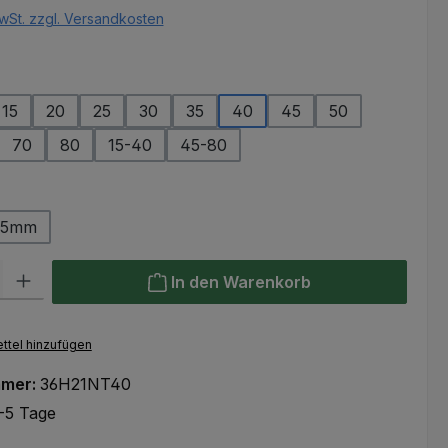
wSt. zzgl. Versandkosten
ählen
15
20
25
30
35
40
45
50
70
80
15-40
45-80
ählen
25mm
l: Gib den gewünschten Wert ein oder benutze die Schaltflächen um
In den Warenkorb
ttel hinzufügen
mmer:
36H21NT40
-5 Tage