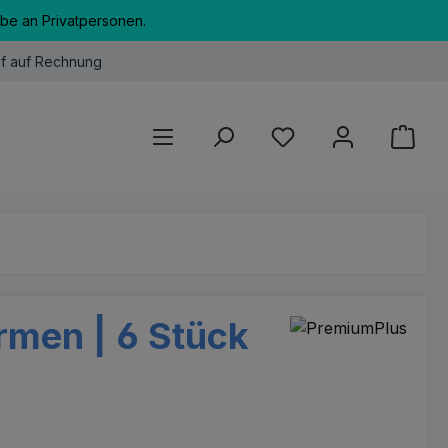
abe an Privatpersonen.
f auf Rechnung
Du hast 0 Produkte au
rmen | 6 Stück
eis: