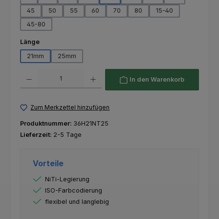
45
50
55
60
70
80
15-40
45-80
auswählen
Länge
21mm
25mm
Produkt Anzahl: Gib den gewünschten Wert ein oder benutze die Schaltfl
In den Warenkorb
Zum Merkzettel hinzufügen
Produktnummer:
36H21NT25
Lieferzeit:
2-5 Tage
Vorteile
NiTi-Legierung
ISO-Farbcodierung
flexibel und langlebig