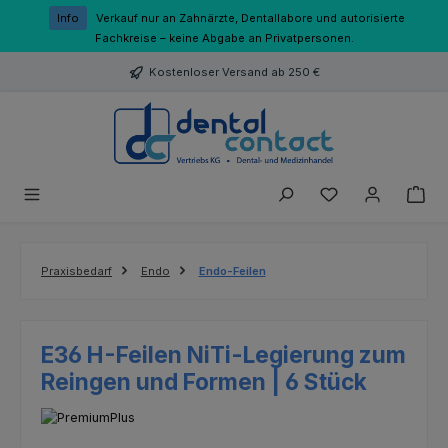
Zum Hauptinhalt springen
Info
Verkauf nur an Zahnärzte, Dentallabore und autorisierte
Fachkreise – keine Abgabe an Privatpersonen.
Kostenloser Versand ab 250 €
Du hast 0 Produk
Praxisbedarf
Endo
Endo-Feilen
E36 H-Feilen NiTi-Legierung zum
Reingen und Formen | 6 Stück