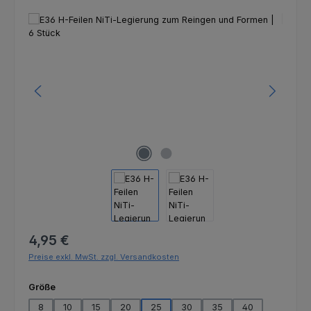
Bildergalerie überspringen
Regulärer Preis:
4,95 €
Preise exkl. MwSt. zzgl. Versandkosten
auswählen
Größe
8
10
15
20
25
30
35
40