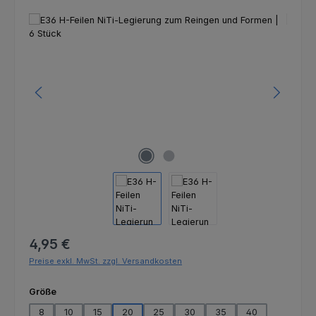
Bildergalerie überspringen
Regulärer Preis:
4,95 €
Preise exkl. MwSt. zzgl. Versandkosten
auswählen
Größe
8
10
15
20
25
30
35
40