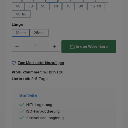
45
50
55
60
70
80
15-40
45-80
auswählen
Länge
21mm
25mm
Produkt Anzahl: Gib den gewünschten Wert ein oder benutze die Schaltfl
In den Warenkorb
Zum Merkzettel hinzufügen
Produktnummer:
36H21NT20
Lieferzeit:
2-5 Tage
Vorteile
NiTi-Legierung
ISO-Farbcodierung
flexibel und langlebig