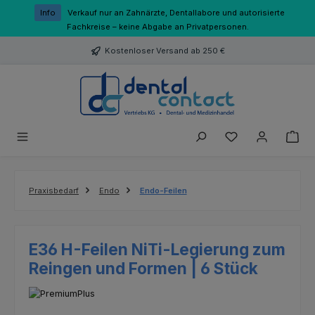
Zum Hauptinhalt springen
Info
Verkauf nur an Zahnärzte, Dentallabore und autorisierte
Fachkreise – keine Abgabe an Privatpersonen.
Kostenloser Versand ab 250 €
Du hast 0 Produk
Praxisbedarf
Endo
Endo-Feilen
E36 H-Feilen NiTi-Legierung zum
Reingen und Formen | 6 Stück