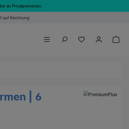
abe an Privatpersonen.
f auf Rechnung
Du hast 0 Produkte au
rmen | 6