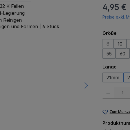
Regulärer Pr
4,95 €
Preise exkl. M
ausw
Größe
8
10
(Diese Optio
55
60
ausw
Länge
21mm
Produkt Anzah
Zum Merkze
Produktnu