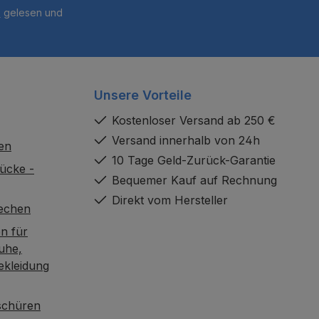
B
gelesen und
Unsere Vorteile
Kostenloser Versand ab 250 €
Versand innerhalb von 24h
en
10 Tage Geld-Zurück-Garantie
ücke -
Bequemer Kauf auf Rechnung
Direkt vom Hersteller
rechen
n für
uhe,
ekleidung
oschüren