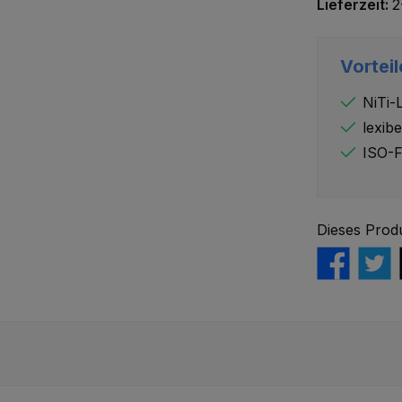
Lieferzeit:
2
Vorteil
NiTi-
lexibe
ISO-F
Dieses Prod