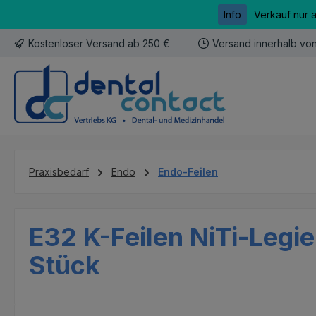
Info
Verkauf nur 
m Hauptinhalt springen
Zur Suche springen
Zur Hauptnavigation springen
Kostenloser Versand ab 250 €
Versand innerhalb vo
Praxisbedarf
Endo
Endo-Feilen
E32 K-Feilen NiTi-Legi
Stück