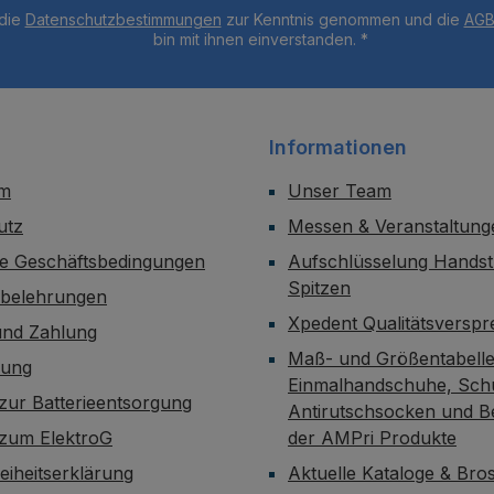
 die
Datenschutzbestimmungen
zur Kenntnis genommen und die
AG
bin mit ihnen einverstanden.
*
Informationen
um
Unser Team
utz
Messen & Veranstaltung
ne Geschäftsbedingungen
Aufschlüsselung Handst
Spitzen
sbelehrungen
Xpedent Qualitätsversp
und Zahlung
Maß- und Größentabelle
dung
Einmalhandschuhe, Sch
zur Batterieentsorgung
Antirutschsocken und B
 zum ElektroG
der AMPri Produkte
reiheitserklärung
Aktuelle Kataloge & Br