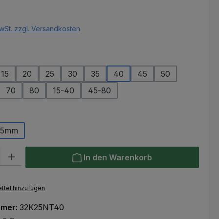
eis:
wSt. zzgl. Versandkosten
ählen
15
20
25
30
35
40
45
50
n ist zurzeit nicht verfügbar.)
70
80
15-40
45-80
ählen
25mm
l: Gib den gewünschten Wert ein oder benutze die Schaltflächen um
In den Warenkorb
ttel hinzufügen
mmer:
32K25NT40