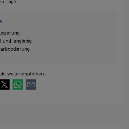
-5 Tage
e
Legierung
l und langlebig
arbcodierung
ukt weiterempfehlen: