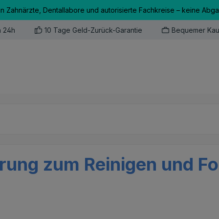
an Zahnärzte, Dentallabore und autorisierte Fachkreise – keine Abg
n 24h
10 Tage Geld-Zurück-Garantie
Bequemer Kau
erung zum Reinigen und Fo