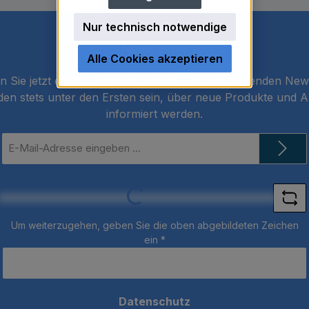
Nur technisch notwendige
Newsletter
Alle Cookies akzeptieren
 Sie jetzt einfach unseren regelmäßig erscheinenden New
den stets unter den Ersten sein, über neue Produkte und 
informiert werden.
E-
Mail-
Adresse
*
Loading...
Um weiterzugehen, geben Sie die oben abgebildeten Zeichen
ein
*
Datenschutz