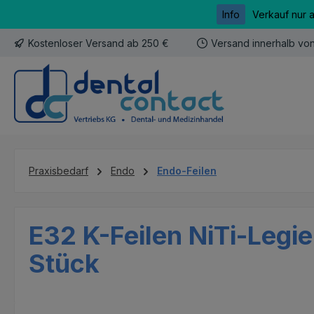
Info
Verkauf nur 
m Hauptinhalt springen
Zur Suche springen
Zur Hauptnavigation springen
Kostenloser Versand ab 250 €
Versand innerhalb vo
Praxisbedarf
Endo
Endo-Feilen
E32 K-Feilen NiTi-Legi
Stück