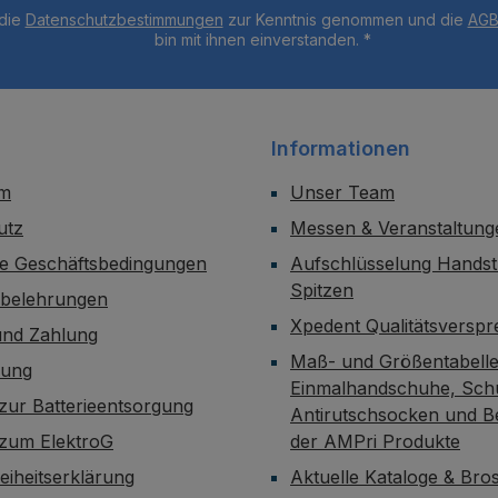
 die
Datenschutzbestimmungen
zur Kenntnis genommen und die
AG
bin mit ihnen einverstanden.
*
Informationen
um
Unser Team
utz
Messen & Veranstaltung
ne Geschäftsbedingungen
Aufschlüsselung Handst
Spitzen
sbelehrungen
Xpedent Qualitätsversp
und Zahlung
Maß- und Größentabelle
dung
Einmalhandschuhe, Sch
zur Batterieentsorgung
Antirutschsocken und B
 zum ElektroG
der AMPri Produkte
reiheitserklärung
Aktuelle Kataloge & Br