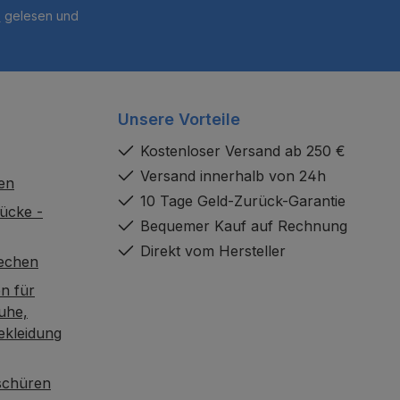
B
gelesen und
Unsere Vorteile
Kostenloser Versand ab 250 €
Versand innerhalb von 24h
en
10 Tage Geld-Zurück-Garantie
ücke -
Bequemer Kauf auf Rechnung
Direkt vom Hersteller
rechen
n für
uhe,
ekleidung
oschüren