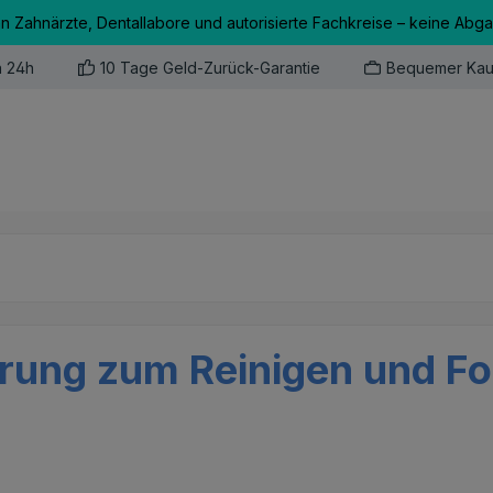
an Zahnärzte, Dentallabore und autorisierte Fachkreise – keine Abg
n 24h
10 Tage Geld-Zurück-Garantie
Bequemer Kau
erung zum Reinigen und Fo