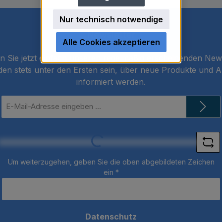
Nur technisch notwendige
Newsletter
Alle Cookies akzeptieren
 Sie jetzt einfach unseren regelmäßig erscheinenden New
den stets unter den Ersten sein, über neue Produkte und 
informiert werden.
E-
Mail-
Adresse
*
Loading...
Um weiterzugehen, geben Sie die oben abgebildeten Zeichen
ein
*
Datenschutz