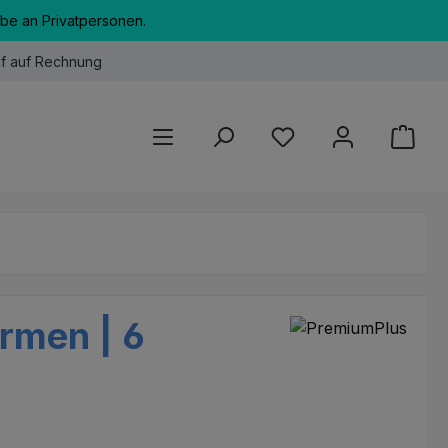
abe an Privatpersonen.
f auf Rechnung
Du hast 0 Produkte au
rmen | 6