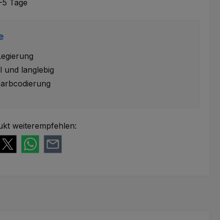
-5 Tage
e
Legierung
l und langlebig
arbcodierung
ukt weiterempfehlen: