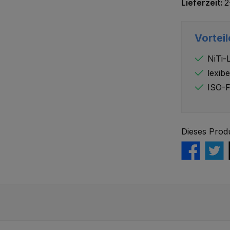
Lieferzeit:
2
Vorteil
NiTi-
lexibe
ISO-F
Dieses Prod