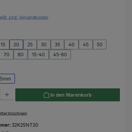
eis:
wSt. zzgl. Versandkosten
ählen
15
20
25
30
35
40
45
50
n ist zurzeit nicht verfügbar.)
70
80
15-40
45-80
ählen
25mm
l: Gib den gewünschten Wert ein oder benutze die Schaltflächen um
In den Warenkorb
ttel hinzufügen
mmer:
32K25NT20