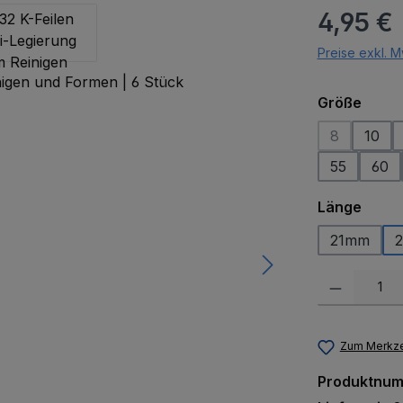
Regulärer Pr
4,95 €
Preise exkl. M
ausw
Größe
8
10
(Diese Optio
55
60
ausw
Länge
21mm
Produkt Anzah
Zum Merkze
Produktnu