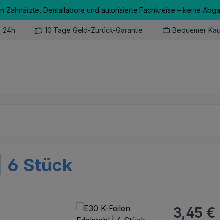
an Zahnärzte, Dentallabore und autorisierte Fachkreise – keine Abg
n 24h
10 Tage Geld-Zurück-Garantie
Bequemer Kau
| 6 Stück
Regulärer Pr
3,45 €