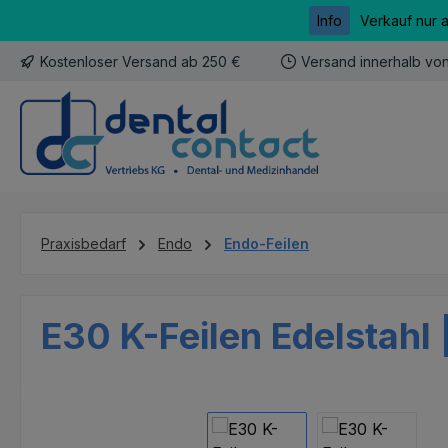
Info
Verkauf nur 
m Hauptinhalt springen
Zur Suche springen
Zur Hauptnavigation springen
Kostenloser Versand ab 250 €
Versand innerhalb vo
Praxisbedarf
Endo
Endo-Feilen
E30 K-Feilen Edelstahl 
Bildergalerie überspringen