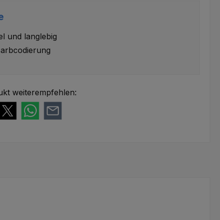
e
el und langlebig
arbcodierung
ukt weiterempfehlen: