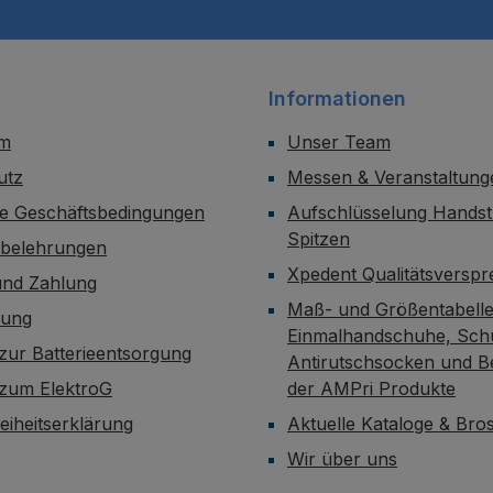
Informationen
um
Unser Team
utz
Messen & Veranstaltung
ne Geschäftsbedingungen
Aufschlüsselung Handst
Spitzen
sbelehrungen
Xpedent Qualitätsversp
und Zahlung
Maß- und Größentabelle
dung
Einmalhandschuhe, Sch
zur Batterieentsorgung
Antirutschsocken und B
 zum ElektroG
der AMPri Produkte
reiheitserklärung
Aktuelle Kataloge & Br
Wir über uns