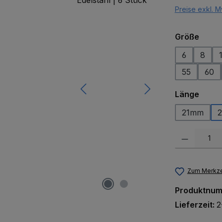
Preise exkl. M
ausw
Größe
6
8
55
60
ausw
Länge
21mm
Produkt Anzah
Zum Merkze
Produktnu
Lieferzeit:
2