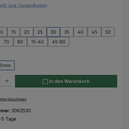
wSt. zzgl. Versandkosten
ählen
10
15
20
25
30
35
40
45
50
70
80
15-40
45-80
ählen
25mm
l: Gib den gewünschten Wert ein oder benutze die Schaltflächen um
In den Warenkorb
ttel hinzufügen
mmer:
30K2530
-5 Tage