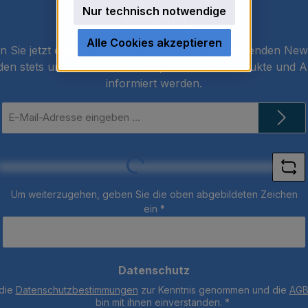
Nur technisch notwendige
Newsletter
Alle Cookies akzeptieren
 Sie jetzt einfach unseren regelmäßig erscheinenden New
den stets unter den Ersten sein, über neue Produkte und 
informiert werden.
E-
Mail-
Adresse
Loading...
*
Um weiterzugehen, geben Sie die oben abgebildeten Zeichen
ein
*
Datenschutz
 die
Datenschutzbestimmungen
zur Kenntnis genommen und die
AG
bin mit ihnen einverstanden.
*