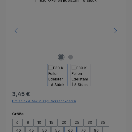
Bildergalerie überspringen
Regulärer Preis:
3,45 €
Preise exkl. MwSt. zzgl. Versandkosten
auswählen
Größe
6
8
10
15
20
25
30
35
40
45
50
55
60
70
80