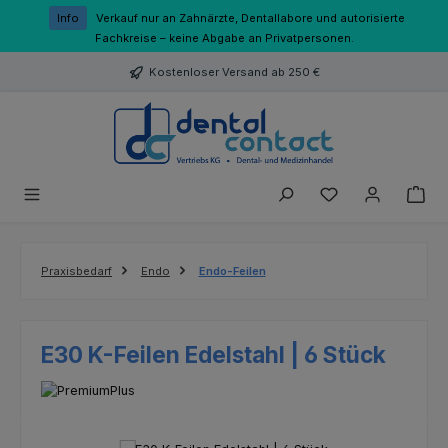
Zum Hauptinhalt springen
Info
Verkauf nur an Zahnärzte, Dentallabore und autorisierte
Fachkreise – keine Abgabe an Privatpersonen.
Kostenloser Versand ab 250 €
Du hast 0 Produk
Praxisbedarf
Endo
Endo-Feilen
E30 K-Feilen Edelstahl | 6 Stück