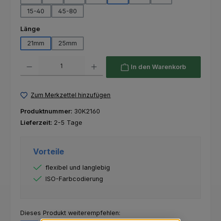
15-40
45-80
auswählen
Länge
21mm
25mm
Produkt Anzahl: Gib den gewünschten Wert ein oder benutze die Schaltfl
In den Warenkorb
Zum Merkzettel hinzufügen
Produktnummer:
30K2160
Lieferzeit:
2-5 Tage
Vorteile
flexibel und langlebig
ISO-Farbcodierung
Dieses Produkt weiterempfehlen: