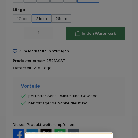
(Diese Option ist zurzeit nicht verfügbar.)
auswählen
Länge
17mm
21mm
25mm
(Diese Option ist zurzeit nicht verfügbar.)
Produkt Anzahl: Gib den gewünschten Wert ein oder benutze die Schaltfl
In den Warenkorb
Zum Merkzettel hinzufügen
Produktnummer:
2521ASST
Lieferzeit:
2-5 Tage
Vorteile
perfekter Schnittwinkel und Gewinde
hervorragende Schneidleistung
Dieses Produkt weiterempfehlen: