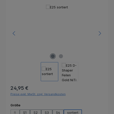
Bildergalerie überspringen
Regulärer Preis:
24,95 €
Preise exkl. MwSt. zzgl. Versandkosten
auswählen
Größe
R
S1
S2
S3
S4
sortiert