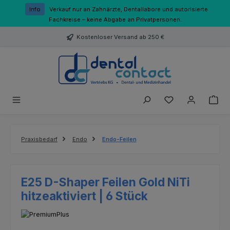
Zum Hauptinhalt springen
Info
Verkauf nur an Zahnärzte, Dentallabore und autorisierte
Fachkreise – keine Abgabe an Privatpersonen.
Kostenloser Versand ab 250 €
Du hast 0 Produk
Praxisbedarf
Endo
Endo-Feilen
E25 D-Shaper Feilen Gold NiTi
hitzeaktiviert | 6 Stück