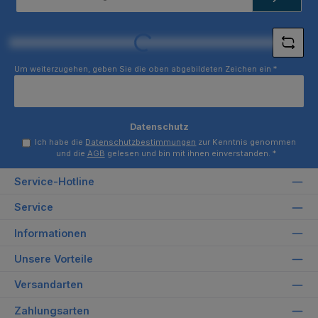
Adresse
*
Loading...
Um weiterzugehen, geben Sie die oben abgebildeten Zeichen ein
*
Datenschutz
Ich habe die
Datenschutzbestimmungen
zur Kenntnis genommen
und die
AGB
gelesen und bin mit ihnen einverstanden.
*
Service-Hotline
Service
Informationen
Unsere Vorteile
Versandarten
Zahlungsarten