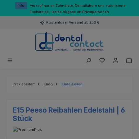
Zum Hauptinhalt springen
Info
Verkauf nur an Zahnärzte, Dentallabore und autorisierte
Fachkreise – keine Abgabe an Privatpersonen.
Kostenloser Versand ab 250 €
Du hast 0 Produk
Praxisbedarf
Endo
Endo-Feilen
E15 Peeso Reibahlen Edelstahl | 6
Stück