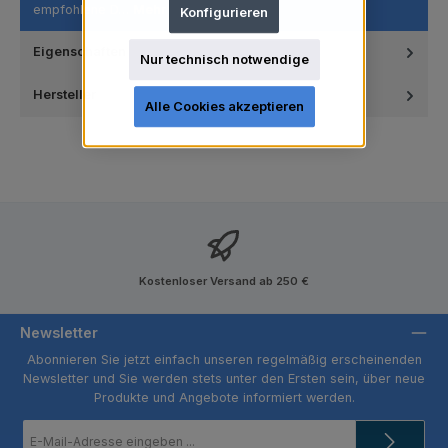
empfohlene D…
Mehr
Konfigurieren
Eigenschaften
Nur technisch notwendige
Hersteller
Alle Cookies akzeptieren
Kostenloser Versand ab 250 €
Newsletter
Abonnieren Sie jetzt einfach unseren regelmäßig erscheinenden
Newsletter und Sie werden stets unter den Ersten sein, über neue
Produkte und Angebote informiert werden.
E-
Mail-