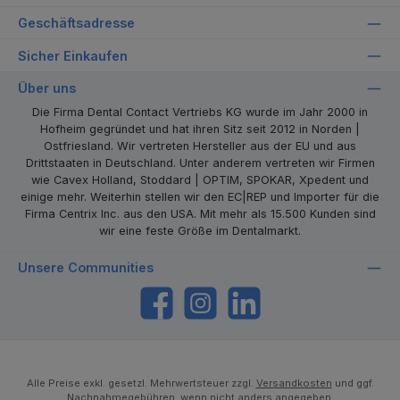
Geschäftsadresse
Sicher Einkaufen
Über uns
Die Firma Dental Contact Vertriebs KG wurde im Jahr 2000 in
Hofheim gegründet und hat ihren Sitz seit 2012 in Norden |
Ostfriesland. Wir vertreten Hersteller aus der EU und aus
Drittstaaten in Deutschland. Unter anderem vertreten wir Firmen
wie Cavex Holland, Stoddard | OPTIM, SPOKAR, Xpedent und
einige mehr. Weiterhin stellen wir den EC|REP und Importer für die
Firma Centrix Inc. aus den USA. Mit mehr als 15.500 Kunden sind
wir eine feste Größe im Dentalmarkt.
Unsere Communities
https://www.facebook.com/dentalcontact
Instagram
LinkedIn
Alle Preise exkl. gesetzl. Mehrwertsteuer zzgl.
Versandkosten
und ggf.
Nachnahmegebühren, wenn nicht anders angegeben.