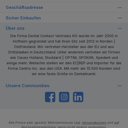
Geschäftsadresse
Sicher Einkaufen
Über uns
Die Firma Dental Contact Vertriebs KG wurde im Jahr 2000 in
Hofheim gegründet und hat ihren Sitz seit 2012 in Norden |
Ostfriesland. Wir vertreten Hersteller aus der EU und aus
Drittstaaten in Deutschland. Unter anderem vertreten wir Firmen
wie Cavex Holland, Stoddard | OPTIM, SPOKAR, Xpedent und
einige mehr. Weiterhin stellen wir den EC|REP und Importer für die
Firma Centrix Inc. aus den USA. Mit mehr als 15.500 Kunden sind
wir eine feste Größe im Dentalmarkt.
Unsere Communities
https://www.facebook.com/dentalcontact
Instagram
LinkedIn
Alle Preise exkl. gesetzl. Mehrwertsteuer zzgl.
Versandkosten
und ggf.
Nachnahmegebühren, wenn nicht anders angegeben.