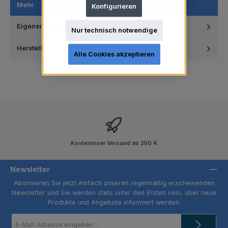
Mehr
Konfigurieren
Eigenschaften
Nur technisch notwendige
Hersteller
Alle Cookies akzeptieren
Kostenloser Versand ab 250 €
Newsletter
Abonnieren Sie jetzt einfach unseren regelmäßig erscheinenden
Newsletter und Sie werden stets unter den Ersten sein, über neue
Produkte und Angebote informiert werden.
E-
Mail-