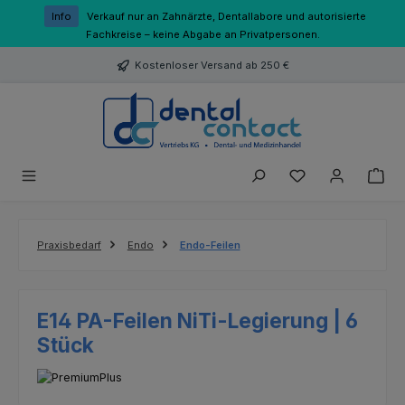
Zum Hauptinhalt springen
Info
Verkauf nur an Zahnärzte, Dentallabore und autorisierte
Fachkreise – keine Abgabe an Privatpersonen.
Kostenloser Versand ab 250 €
Du hast 0 Produk
Praxisbedarf
Endo
Endo-Feilen
E14 PA-Feilen NiTi-Legierung | 6
Stück