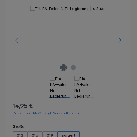
Bildergalerie überspringen
Regulärer Preis:
14,95 €
Preise exkl. MwSt. zzgl. Versandkosten
auswählen
Größe
013
016
019
sortiert