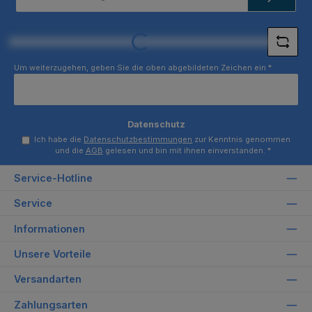
Adresse
*
Loading...
Um weiterzugehen, geben Sie die oben abgebildeten Zeichen ein
*
Datenschutz
Ich habe die
Datenschutzbestimmungen
zur Kenntnis genommen
und die
AGB
gelesen und bin mit ihnen einverstanden.
*
Service-Hotline
Service
Informationen
Unsere Vorteile
Versandarten
Zahlungsarten