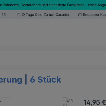
an Zahnärzte, Dentallabore und autorisierte Fachkreise – keine Abg
n 24h
10 Tage Geld-Zurück-Garantie
Bequemer Kau
erung | 6 Stück
Regulärer Pr
14,95 