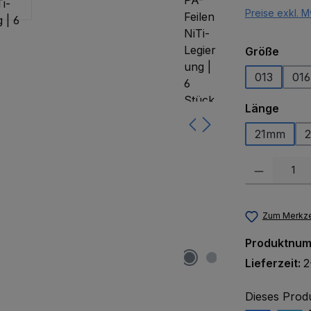
Preise exkl. M
ausw
Größe
013
016
ausw
Länge
21mm
Produkt Anzah
Zum Merkze
Produktnu
Lieferzeit:
2
Dieses Prod