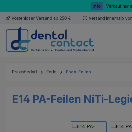
Info
Verkauf nur 
m Hauptinhalt springen
Zur Suche springen
Zur Hauptnavigation springen
Kostenloser Versand ab 250 €
Versand innerhalb vo
Praxisbedarf
Endo
Endo-Feilen
E14 PA-Feilen NiTi-Legi
Bildergalerie überspringen