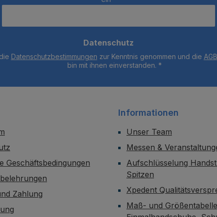
Datenschutz
 die
Datenschutzbestimmungen
zur Kenntnis genommen und die
AG
bin mit ihnen einverstanden.
*
Informationen
um
Unser Team
utz
Messen & Veranstaltung
ne Geschäftsbedingungen
Aufschlüsselung Handst
Spitzen
sbelehrungen
Xpedent Qualitätsversp
und Zahlung
Maß- und Größentabelle
dung
Einmalhandschuhe, Sch