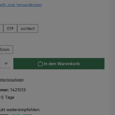
wSt. zzgl. Versandkosten
ählen
019
sortiert
ählen
25mm
l: Gib den gewünschten Wert ein oder benutze die Schaltflächen um
In den Warenkorb
ttel hinzufügen
mmer:
1421013
-5 Tage
ukt weiterempfehlen: