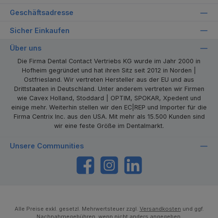
Geschäftsadresse
Sicher Einkaufen
Über uns
Die Firma Dental Contact Vertriebs KG wurde im Jahr 2000 in
Hofheim gegründet und hat ihren Sitz seit 2012 in Norden |
Ostfriesland. Wir vertreten Hersteller aus der EU und aus
Drittstaaten in Deutschland. Unter anderem vertreten wir Firmen
wie Cavex Holland, Stoddard | OPTIM, SPOKAR, Xpedent und
einige mehr. Weiterhin stellen wir den EC|REP und Importer für die
Firma Centrix Inc. aus den USA. Mit mehr als 15.500 Kunden sind
wir eine feste Größe im Dentalmarkt.
Unsere Communities
https://www.facebook.com/dentalcontact
Instagram
LinkedIn
Alle Preise exkl. gesetzl. Mehrwertsteuer zzgl.
Versandkosten
und ggf.
Nachnahmegebühren, wenn nicht anders angegeben.