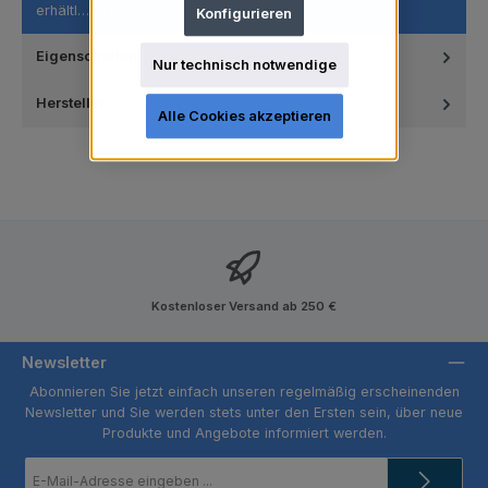
erhältl…
Mehr
Konfigurieren
Eigenschaften
Nur technisch notwendige
Hersteller
Alle Cookies akzeptieren
Kostenloser Versand ab 250 €
Newsletter
Abonnieren Sie jetzt einfach unseren regelmäßig erscheinenden
Newsletter und Sie werden stets unter den Ersten sein, über neue
Produkte und Angebote informiert werden.
E-
Mail-