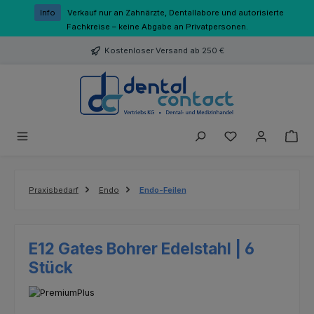
Zum Hauptinhalt springen
Info
Verkauf nur an Zahnärzte, Dentallabore und autorisierte
Fachkreise – keine Abgabe an Privatpersonen.
Kostenloser Versand ab 250 €
Du hast 0 Produk
Praxisbedarf
Endo
Endo-Feilen
E12 Gates Bohrer Edelstahl | 6
Stück