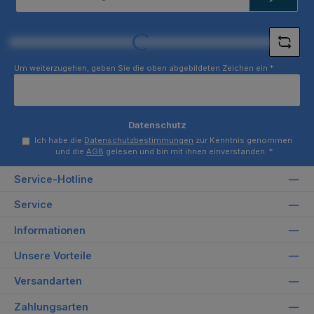
Adresse
*
Loading...
Um weiterzugehen, geben Sie die oben abgebildeten Zeichen ein
*
Datenschutz
Ich habe die
Datenschutzbestimmungen
zur Kenntnis genommen
und die
AGB
gelesen und bin mit ihnen einverstanden.
*
Service-Hotline
Service
Informationen
Unsere Vorteile
Versandarten
Zahlungsarten