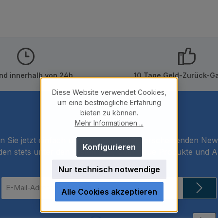
nd innerhalb von 24h
10 Tage Geld-Zurück-Ga
Diese Website verwendet Cookies,
um eine bestmögliche Erfahrung
bieten zu können.
Newsletter
Mehr Informationen ...
 Sie jetzt einfach unseren regelmäßig erscheinenden New
Konfigurieren
den stets unter den Ersten sein, über neue Produkte und 
informiert werden.
Nur technisch notwendige
E-
Alle Cookies akzeptieren
Mail-
Adresse
Loading...
*