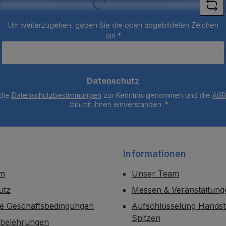
Um weiterzugehen, geben Sie die oben abgebildeten Zeichen
ein
*
Datenschutz
 die
Datenschutzbestimmungen
zur Kenntnis genommen und die
AG
bin mit ihnen einverstanden.
*
Informationen
um
Unser Team
utz
Messen & Veranstaltung
ne Geschäftsbedingungen
Aufschlüsselung Handst
Spitzen
sbelehrungen