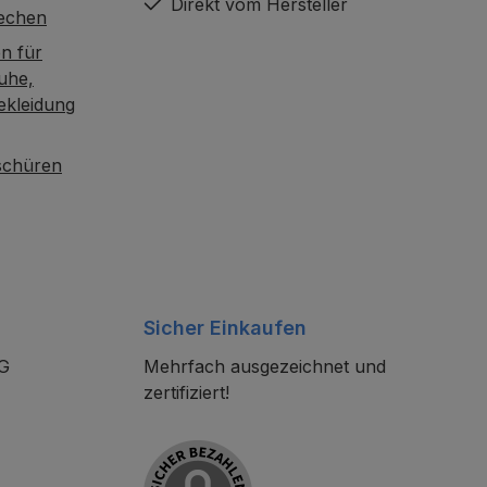
Direkt vom Hersteller
rechen
n für
uhe,
ekleidung
oschüren
Sicher Einkaufen
KG
Mehrfach ausgezeichnet und
zertifiziert!