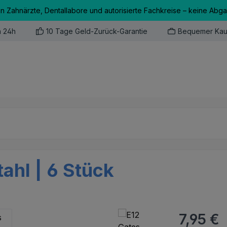
an Zahnärzte, Dentallabore und autorisierte Fachkreise – keine Abg
n 24h
10 Tage Geld-Zurück-Garantie
Bequemer Kau
ahl | 6 Stück
Regulärer Pr
7,95 €