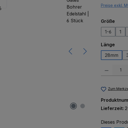
Preise exkl. M
ausw
Größe
1-6
1
ausw
Länge
28mm
Produkt Anzah
Zum Merkze
Produktnu
Lieferzeit:
2
Dieses Prod