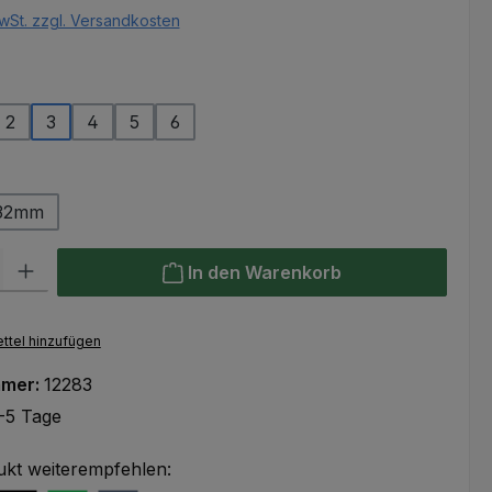
wSt. zzgl. Versandkosten
ählen
2
3
4
5
6
ählen
32mm
l: Gib den gewünschten Wert ein oder benutze die Schaltflächen um
In den Warenkorb
ttel hinzufügen
mmer:
12283
-5 Tage
ukt weiterempfehlen: