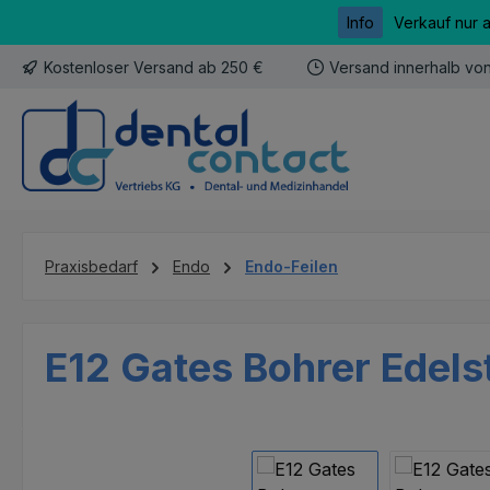
Info
Verkauf nur 
m Hauptinhalt springen
Zur Suche springen
Zur Hauptnavigation springen
Kostenloser Versand ab 250 €
Versand innerhalb vo
Praxisbedarf
Endo
Endo-Feilen
E12 Gates Bohrer Edelst
Bildergalerie überspringen