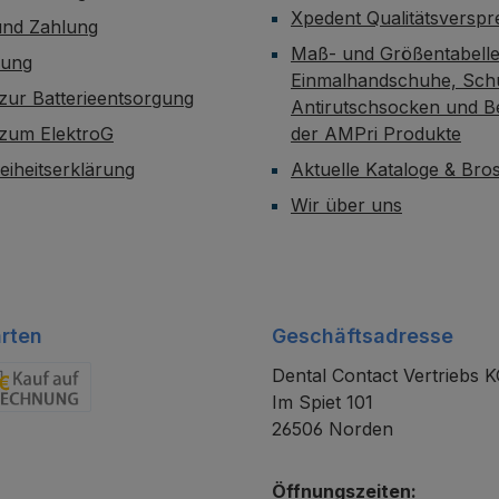
Xpedent Qualitätsversp
und Zahlung
Maß- und Größentabelle
dung
Einmalhandschuhe, Sch
zur Batterieentsorgung
Antirutschsocken und B
 zum ElektroG
der AMPri Produkte
reiheitserklärung
Aktuelle Kataloge & Br
Wir über uns
rten
Geschäftsadresse
Dental Contact Vertriebs 
Im Spiet 101
chnung
26506 Norden
Öffnungszeiten: